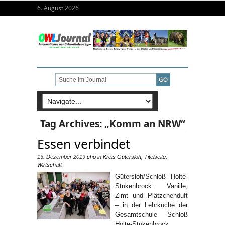
6. August 2026
Tag Archives:
„Komm an NRW“
Essen verbindet
13. Dezember 2019
cho
in
Kreis Gütersloh
,
Titelseite
,
Wirtschaft
Gütersloh/Schloß Holte-
Stukenbrock. Vanille,
Zimt und Plätzchenduft
– in der Lehrküche der
Gesamtschule Schloß
Holte-Stukenbrock