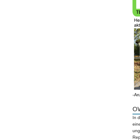
-An
OW
In 
ein
ung
Rep