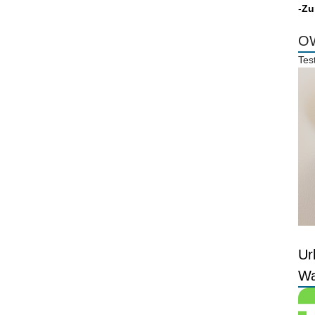
-
Zu
OW
Tes
Ur
Wa