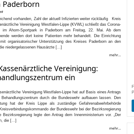
n Paderborn
it
ichend vorhanden, Zahl der aktuell Infizierten weiter rückläufig Kreis
enärztliche Vereinigung Westfalen-Lippe (KVWL) schließt das Corona-
m im Ahorn-Sportpark in Paderborn am Freitag, 22. Mai. Ab dem
de werden dort keine Patienten mehr behandelt. Die Einrichtung
it organisatorischer Unterstützung des Kreises Paderborn an den
die niedergelassenen Hausärzte […]
mehr...
 Kassenärztliche Vereinigung:
handlungszentrum ein
F
senärztliche Vereinigung Westfalen-Lippe hat auf Basis eines Antrags
P
ein Behandlungszentrum durch die Bundeswehr aufbauen lassen. Den
istung hat der Kreis Lippe als zuständige Gefahrenabwehrbehörde
reisverbindungskommando der Bundeswehr bei der Bezirksregierung
ie Bezirksregierung legte den Antrag dem Innenministerium vor. „Der
h, die […]
mehr...