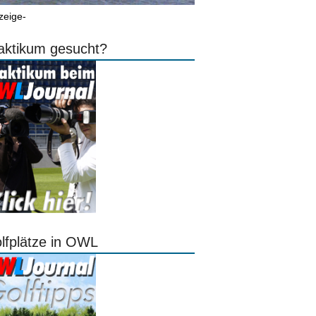
zeige-
aktikum gesucht?
lfplätze in OWL