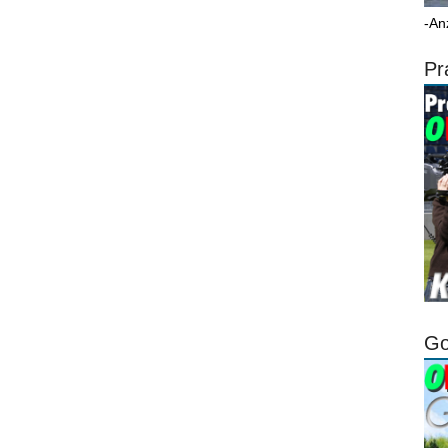
-An
Pr
Go