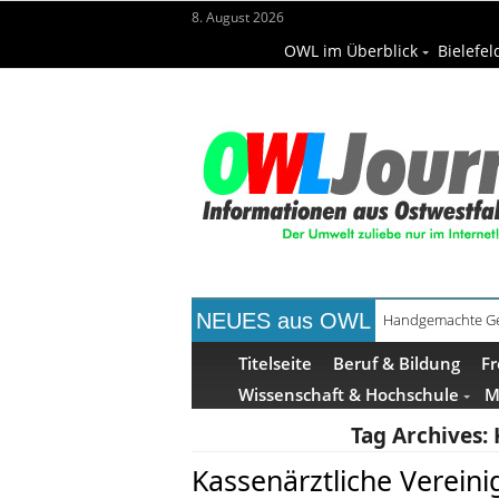
8. August 2026
OWL im Überblick
Bielefel
NEUES aus OWL
Handgemachte Ge
Bielefelder Freib
Titelseite
Beruf & Bildung
Fr
Wissenschaft & Hochschule
M
Tag Archives:
Kassenärztliche Verein