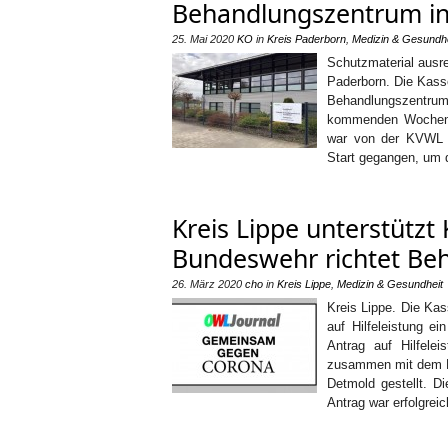
Behandlungszentrum i
25. Mai 2020
KO
in
Kreis Paderborn
,
Medizin & Gesundhe
Schutzmaterial ausre
Paderborn. Die Kass
Behandlungszentru
kommenden Wochenen
war von der KVWL m
Start gegangen, um 
Kreis Lippe unterstützt
Bundeswehr richtet Be
26. März 2020
cho
in
Kreis Lippe
,
Medizin & Gesundheit
Kreis Lippe. Die Kas
auf Hilfeleistung 
Antrag auf Hilfele
zusammen mit dem K
Detmold gestellt. D
Antrag war erfolgreic