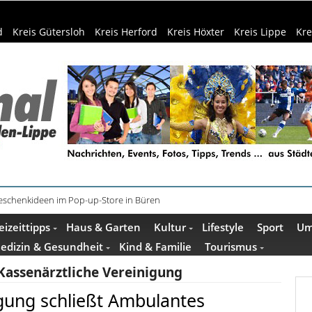
d
Kreis Gütersloh
Kreis Herford
Kreis Höxter
Kreis Lippe
Kre
schenkideen im Pop-up-Store in Büren
äder: 350.000 Gäste schon Anfang August
eizeittipps
Haus & Garten
Kultur
Lifestyle
Sport
Um
edizin & Gesundheit
Kind & Familie
Tourismus
Kassenärztliche Vereinigung
igung schließt Ambulantes