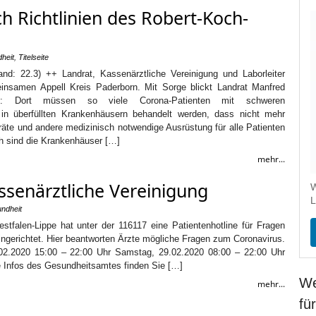
h Richtlinien des Robert-Koch-
heit
,
Titelseite
nd: 22.3) ++ Landrat, Kassenärztliche Vereinigung und Laborleiter
einsamen Appell Kreis Paderborn. Mit Sorge blickt Landrat Manfred
en: Dort müssen so viele Corona-Patienten mit schweren
 in überfüllten Krankenhäusern behandelt werden, dass nicht mehr
te und andere medizinisch notwendige Ausrüstung für alle Patienten
h sind die Krankenhäuser […]
mehr...
ssenärztliche Vereinigung
W
L
ndheit
stfalen-Lippe hat unter der 116117 eine Patientenhotline für Fragen
ngerichtet. Hier beantworten Ärzte mögliche Fragen zum Coronavirus.
8.02.2020 15:00 – 22:00 Uhr Samstag, 29.02.2020 08:00 – 22:00 Uhr
e Infos des Gesundheitsamtes finden Sie […]
We
mehr...
fü