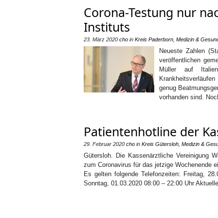
Corona-Testung nur nac
Instituts
23. März 2020
cho
in
Kreis Paderborn
,
Medizin & Gesund
Neueste Zahlen (Sta
veröffentlichen gem
Müller auf Itali
Krankheitsverläufen
genug Beatmungsgerä
vorhanden sind. Noc
Patientenhotline der Ka
29. Februar 2020
cho
in
Kreis Gütersloh
,
Medizin & Gesu
Gütersloh. Die Kassenärztliche Vereinigung We
zum Coronavirus für das jetzige Wochenende ei
Es gelten folgende Telefonzeiten: Freitag, 2
Sonntag, 01.03.2020 08:00 – 22:00 Uhr Aktuell