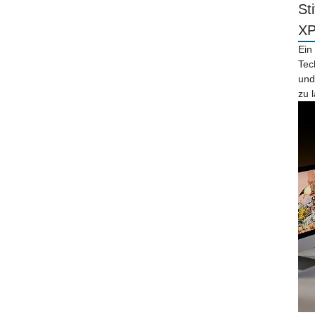
St
X
Ein
Tec
und
zu 