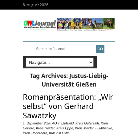
8. August 2026
Tag Archives:
Justus-Liebig-
Universität Gießen
Romanpräsentation: „Wir
selbst“ von Gerhard
Sawatzky
1. September 2020
AO
in
Bielefeld
,
Kreis Gütersloh
,
Kreis
Herford
,
Kreis Höxter
,
Kreis Lippe
,
Kreis Minden - Lübbecke
,
Kreis Paderborn
,
Kultur in OWL