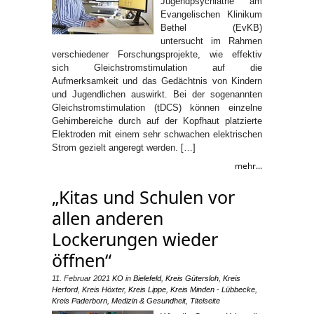
Jugendpsychiatrie am
Evangelischen Klinikum
Bethel (EvKB)
untersucht im Rahmen
verschiedener Forschungsprojekte, wie effektiv
sich Gleichstromstimulation auf die
Aufmerksamkeit und das Gedächtnis von Kindern
und Jugendlichen auswirkt. Bei der sogenannten
Gleichstromstimulation (tDCS) können einzelne
Gehirnbereiche durch auf der Kopfhaut platzierte
Elektroden mit einem sehr schwachen elektrischen
Strom gezielt angeregt werden. […]
mehr...
„Kitas und Schulen vor
allen anderen
Lockerungen wieder
öffnen“
11. Februar 2021
KO
in
Bielefeld
,
Kreis Gütersloh
,
Kreis
Herford
,
Kreis Höxter
,
Kreis Lippe
,
Kreis Minden - Lübbecke
,
Kreis Paderborn
,
Medizin & Gesundheit
,
Titelseite