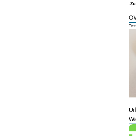
-
Zu
OW
Tes
Ur
Wa