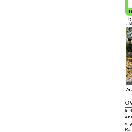
-An
OW
In 
ein
ung
Rep