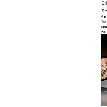
St
X
Ein
Tec
und
zu 