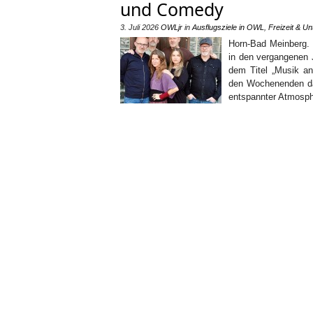
und Comedy
3. Juli 2026
OWLjr
in
Ausflugsziele in OWL
,
Freizeit & Un
Horn-Bad Meinberg. I
in den vergangenen 
dem Titel „Musik a
den Wochenenden daz
entspannter Atmosph