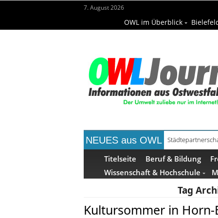
7. August 2026
OWL im Überblick
Bielefel
NEUES aus OWL
Städtepartnerscha
Kollektion Skill S
Titelseite
Beruf & Bildung
Fr
Wissenschaft & Hochschule
M
Tag Arch
Kultursommer in Horn-B