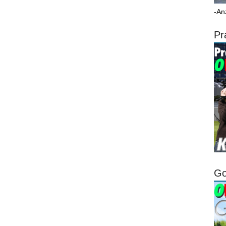
-An
Pr
Go