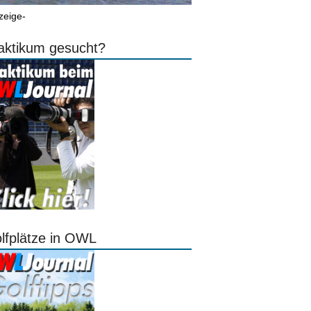
zeige-
aktikum gesucht?
lfplätze in OWL