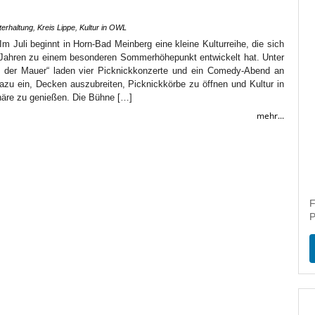
terhaltung
,
Kreis Lippe
,
Kultur in OWL
m Juli beginnt in Horn-Bad Meinberg eine kleine Kulturreihe, die sich
Jahren zu einem besonderen Sommerhöhepunkt entwickelt hat. Unter
n der Mauer“ laden vier Picknickkonzerte und ein Comedy-Abend an
u ein, Decken auszubreiten, Picknickkörbe zu öffnen und Kultur in
äre zu genießen. Die Bühne […]
mehr...
F
P