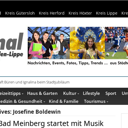
d
Kreis Gütersloh
Kreis Herford
Kreis Höxter
Kreis Lippe
Kre
ft Büren und Ignalina beim Stadtjubiläum
haring der HSBI in Berlin ausgezeichnet
eizeittipps
Haus & Garten
Kultur
Lifestyle
Sport
Um
edizin & Gesundheit
Kind & Familie
Tourismus
ives:
Josefine Boldewin
ad Meinberg startet mit Musik