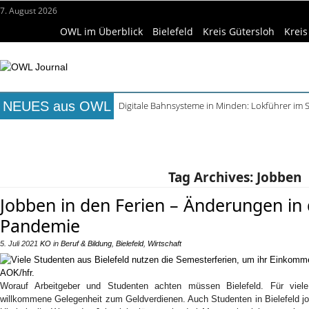
7. August 2026
OWL im Überblick
Bielefeld
Kreis Gütersloh
Kreis
NEUES aus OWL
Digitale Bahnsysteme in Minden: Lokführer im
Waldbrandgefahr beim Camping: Das sollten R
Titelseite
Beruf & Bildung
Freizeittipps
Haus & Ga
Städtepartnerschaft Büren und Ignalina beim S
Kollektion Skill Sharing der HSBI in Berlin ausg
Wissenschaft & Hochschule
Medizin & Gesundheit
K
Matteo Raggi Quartett in Harsewinkel spielt zwe
Tag Archives:
Jobben
Jobben in den Ferien – Änderungen in
Pandemie
5. Juli 2021
KO
in
Beruf & Bildung
,
Bielefeld
,
Wirtschaft
Worauf Arbeitgeber und Studenten achten müssen Bielefeld. Für viele
willkommene Gelegenheit zum Geldverdienen. Auch Studenten in Bielefeld 