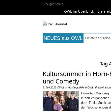
8. August 2026
OWL im Überblick
Bielefel
NEUES aus OWL
Bielefelder Freib
Freie Ausbildungs
Titelseite
Beruf & Bildung
Fr
Recyclingpapier 
Mittelalterliche 
Wissenschaft & Hochschule
Me
Mühlenquilter au
Tag 
Kultursommer in Horn-B
und Comedy
3. Juli 2026
OWLjr
in
Ausflugsziele in OWL
,
Freizeit & Un
Horn-Bad Meinberg. I
in den vergangenen 
dem Titel „Musik a
den Wochenenden daz