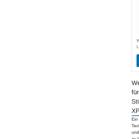
W
L
We
fü
St
X
Ein
Tec
und
zu 