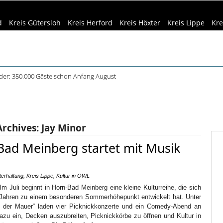
d
Kreis Gütersloh
Kreis Herford
Kreis Höxter
Kreis Lippe
Kre
äder: 350.000 Gäste schon Anfang August
plätze in OWL: 3.870 Stellen offen
eizeittipps
Haus & Garten
Kultur
Lifestyle
Sport
Umw
in Küche und Bad schont Ressourcen
Siedlungsspuren in Werther entdeckt
dizin & Gesundheit
Kind & Familie
Tourismus
f dem Museumshof zeigen ihre Quilts
Archives:
Jay Minor
ad Meinberg startet mit Musik
terhaltung
,
Kreis Lippe
,
Kultur in OWL
m Juli beginnt in Horn-Bad Meinberg eine kleine Kulturreihe, die sich
Jahren zu einem besonderen Sommerhöhepunkt entwickelt hat. Unter
n der Mauer“ laden vier Picknickkonzerte und ein Comedy-Abend an
u ein, Decken auszubreiten, Picknickkörbe zu öffnen und Kultur in