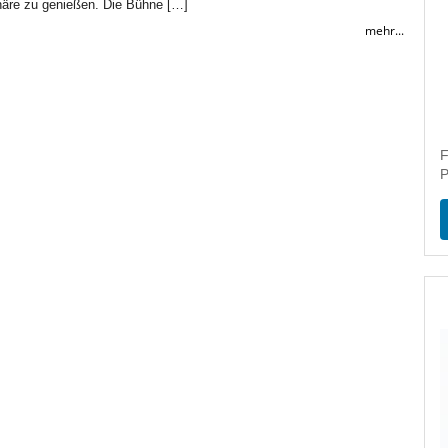
äre zu genießen. Die Bühne […]
mehr...
F
P