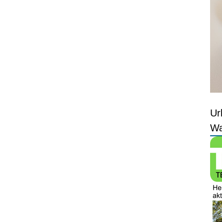
Ur
Wa