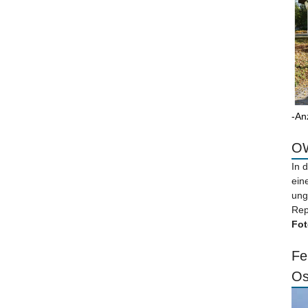
-An
OW
In 
ein
ung
Rep
Fot
Fe
Os