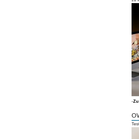
-
Zu
OW
Tes