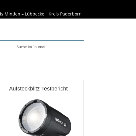
is Minden – Lübbecke
Kreis Paderborn
elt & Natur
Wirtschaft
Aufsteckblitz Testbericht