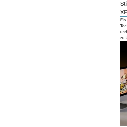
St
X
Ein
Tec
und
zu 