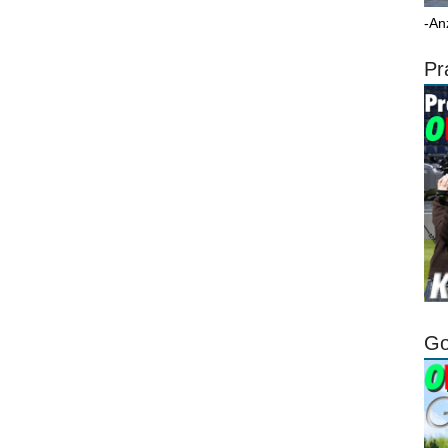
-An
Pr
Go