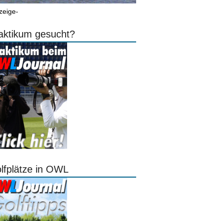
zeige-
aktikum gesucht?
lfplätze in OWL