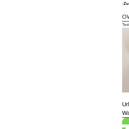
-
Zu
OW
Tes
Ur
Wa