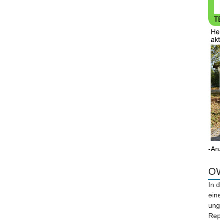
-An
OW
In 
ein
ung
Rep