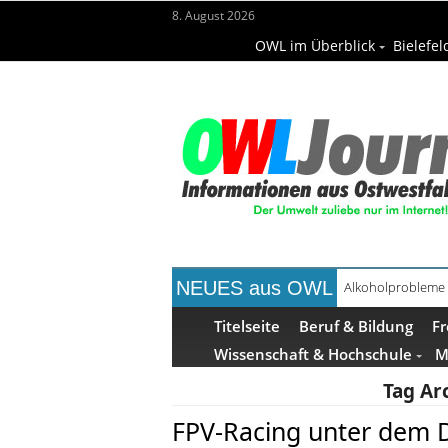
8. August 2026
OWL im Überblick
Bielefel
NEUES aus OWL
Alkoholprobleme 
Titelseite
Beruf & Bildung
Fr
Wissenschaft & Hochschule
M
Tag Ar
FPV-Racing unter dem 