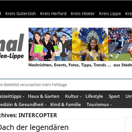
d
Kreis Gütersloh
Kreis Herford
Kreis Höxter
Kreis Lippe
Kre
in Bielefeld verursachen mehr Fehltage
eizeittipps
Haus & Garten
Kultur
Lifestyle
Sport
Um
edizin & Gesundheit
Kind & Familie
Tourismus
chives:
INTERCOPTER
Dach der legendären