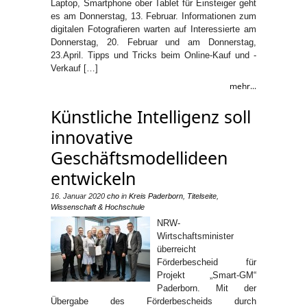
Laptop, Smartphone ober Tablet für Einsteiger geht
es am Donnerstag, 13. Februar. Informationen zum
digitalen Fotografieren warten auf Interessierte am
Donnerstag, 20. Februar und am Donnerstag,
23.April. Tipps und Tricks beim Online-Kauf und -
Verkauf […]
mehr...
Künstliche Intelligenz soll
innovative
Geschäftsmodellideen
entwickeln
16. Januar 2020
cho
in
Kreis Paderborn
,
Titelseite
,
Wissenschaft & Hochschule
NRW-
Wirtschaftsminister
überreicht
Förderbescheid für
Projekt „Smart-GM“
Paderborn. Mit der
Übergabe des Förderbescheids durch