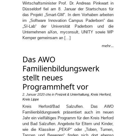
Wirtschaftsminister Prof. Dr. Andreas Pinkwart in
Düsseldorf fiel am 8. Januar der Startschuss für
das Projekt „Smart-GM“. In dem Vorhaben arbeiten
im „Software Innovation Campus Paderborn“ das
„SI-Lab“ der Universität Paderborn und die
Unternehmen aXon, myconsult, UNITY sowie WP
Kemper gemeinsam an […]
mehr...
Das AWO
Familienbildungswerk
stellt neues
Programmheft vor
2. Januar 2020
cho
in
Freizeit & Unterhaltung
,
Kreis Herford
,
Kreis Lippe
Kreis Herford/Bad Salzuflen. Das AWO
Familienbildungswerk präsentiert auch im neuen
Jahr ein vielfältiges Programm für den Kreis Herford
und Bad Salzuflen. Angebote für Eltern und Kinder,
wie die Klassiker „PEKiP“ oder „Toben, Turnen,
Tanzen und Bewegen“ finden sich dort ebenso