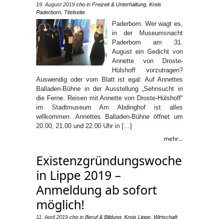
19. August 2019
cho
in
Freizeit & Unterhaltung
,
Kreis
Paderborn
,
Titelseite
Paderborn. Wer wagt es,
in der Museumsnacht
Paderborn am 31.
August ein Gedicht von
Annette von Droste-
Hülshoff vorzutragen?
Auswendig oder vom Blatt ist egal: Auf Annettes
Balladen-Bühne in der Ausstellung „Sehnsucht in
die Ferne. Reisen mit Annette von Droste-Hülshoff“
im Stadtmuseum Am Abdinghof ist alles
willkommen. Annettes Balladen-Bühne öffnet um
20.00, 21.00 und 22.00 Uhr in […]
mehr...
Existenzgründungswoche
in Lippe 2019 –
Anmeldung ab sofort
möglich!
11. April 2019
cho
in
Beruf & Bildung
,
Kreis Lippe
,
Wirtschaft