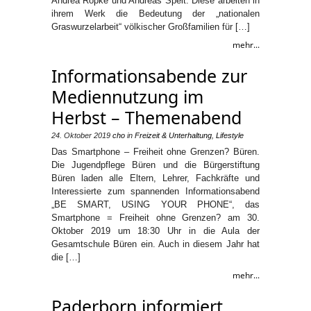
Andrea Röpke und Andreas Speit. Diese arbeiten in
ihrem Werk die Bedeutung der „nationalen
Graswurzelarbeit“ völkischer Großfamilien für […]
mehr...
Informationsabende zur
Mediennutzung im
Herbst – Themenabend
24. Oktober 2019
cho
in
Freizeit & Unterhaltung
,
Lifestyle
Das Smartphone – Freiheit ohne Grenzen? Büren.
Die Jugendpflege Büren und die Bürgerstiftung
Büren laden alle Eltern, Lehrer, Fachkräfte und
Interessierte zum spannenden Informationsabend
„BE SMART, USING YOUR PHONE“, das
Smartphone = Freiheit ohne Grenzen? am 30.
Oktober 2019 um 18:30 Uhr in die Aula der
Gesamtschule Büren ein. Auch in diesem Jahr hat
die […]
mehr...
Paderborn informiert