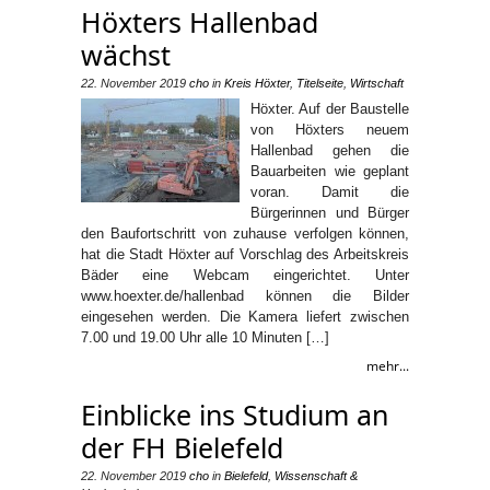
Höxters Hallenbad
wächst
22. November 2019
cho
in
Kreis Höxter
,
Titelseite
,
Wirtschaft
Höxter. Auf der Baustelle
von Höxters neuem
Hallenbad gehen die
Bauarbeiten wie geplant
voran. Damit die
Bürgerinnen und Bürger
den Baufortschritt von zuhause verfolgen können,
hat die Stadt Höxter auf Vorschlag des Arbeitskreis
Bäder eine Webcam eingerichtet. Unter
www.hoexter.de/hallenbad können die Bilder
eingesehen werden. Die Kamera liefert zwischen
7.00 und 19.00 Uhr alle 10 Minuten […]
mehr...
Einblicke ins Studium an
der FH Bielefeld
22. November 2019
cho
in
Bielefeld
,
Wissenschaft &