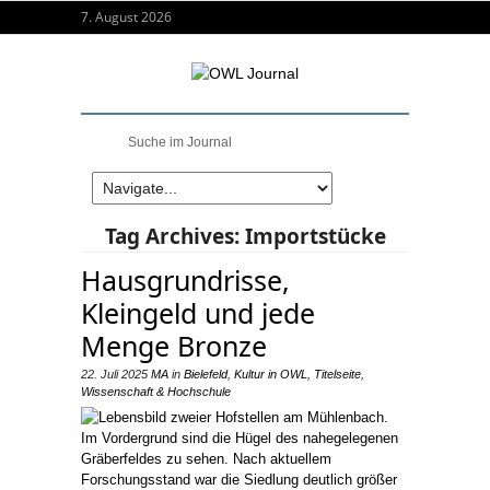
7. August 2026
Tag Archives:
Importstücke
Hausgrundrisse,
Kleingeld und jede
Menge Bronze
22. Juli 2025
MA
in
Bielefeld
,
Kultur in OWL
,
Titelseite
,
Wissenschaft & Hochschule