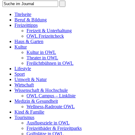
Titelseite
Beruf & Bildung
Freizeittipps
Freizeit & Unterhaltung
OWL Freizeitcheck
Haus & Garten
Kultur
Kultur in OWL
Theater in OWL
Freilichtbühnen in OWL
Lifestyle
Sport
Umwelt & Natur
Wirtschaft
Wissenschaft & Hochschule
OWL Campus – Linkliste
Medizin & Gesundheit
Wellness-Radroute OWL
Kind & Familie
Tourismus
Ausflugsziele in OWL
Freizeitbäder & Freizeitparks
Golfplätze in OWL