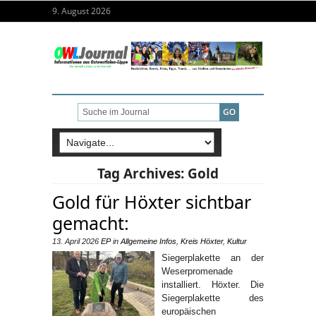
9. August 2026
Tag Archives:
Gold
Gold für Höxter sichtbar
gemacht:
13. April 2026
EP
in
Allgemeine Infos
,
Kreis Höxter
,
Kultur
Siegerplakette an der
Weserpromenade
installiert. Höxter. Die
Siegerplakette des
europäischen