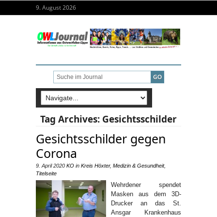
9. August 2026
Tag Archives:
Gesichtsschilder
Gesichtsschilder gegen
Corona
9. April 2020
KO
in
Kreis Höxter
,
Medizin & Gesundheit
,
Titelseite
Wehrdener spendet
Masken aus dem 3D-
Drucker an das St.
Ansgar Krankenhaus