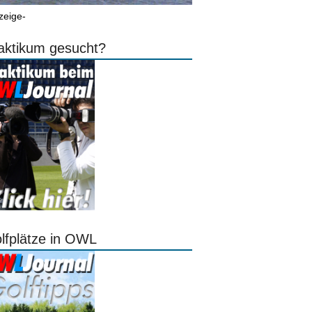
zeige-
aktikum gesucht?
lfplätze in OWL