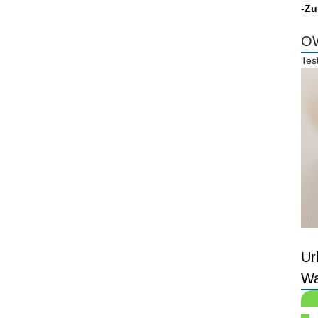
-
Zu
OW
Tes
Ur
Wa