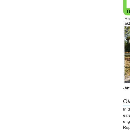
-An
OW
In 
ein
ung
Rep