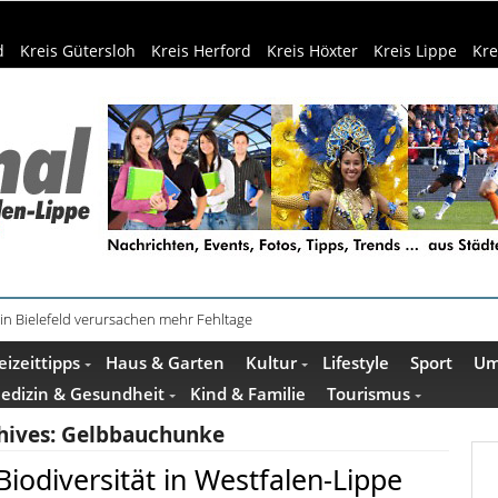
d
Kreis Gütersloh
Kreis Herford
Kreis Höxter
Kreis Lippe
Kre
in Bielefeld verursachen mehr Fehltage
schenkideen im Pop-up-Store in Büren
eizeittipps
Haus & Garten
Kultur
Lifestyle
Sport
Um
edizin & Gesundheit
Kind & Familie
Tourismus
hives:
Gelbbauchunke
iodiversität in Westfalen-Lippe