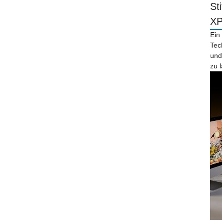
St
X
Ein
Tec
und
zu 