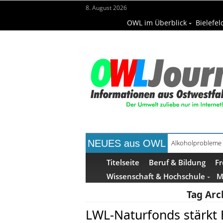
8. August 2026
OWL im Überblick
Bielefel
NEUES aus OWL
Alkoholprobleme 
Handgemachte Ge
Titelseite
Beruf & Bildung
Fr
Wissenschaft & Hochschule
M
Tag Arc
LWL-Naturfonds stärkt B