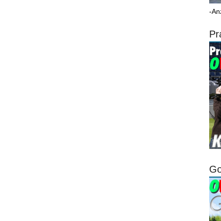
-An
Pr
Go