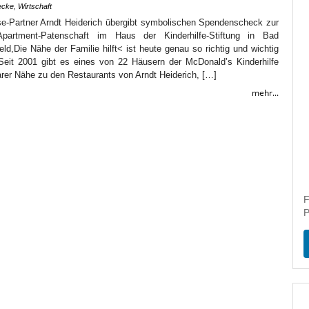
ecke
,
Wirtschaft
e-Partner Arndt Heiderich übergibt symbolischen Spendenscheck zur
partment-Patenschaft im Haus der Kinderhilfe-Stiftung in Bad
d,Die Nähe der Familie hilft< ist heute genau so richtig und wichtig
Seit 2001 gibt es eines von 22 Häusern der McDonald’s Kinderhilfe
barer Nähe zu den Restaurants von Arndt Heiderich, […]
mehr...
F
P