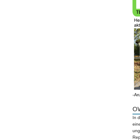
-An
OW
In 
ein
ung
Rep