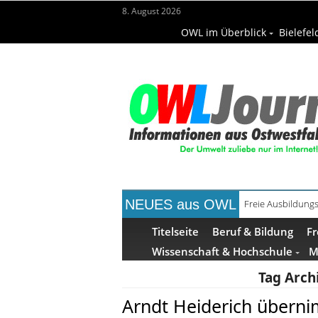
8. August 2026
OWL im Überblick
Bielefel
NEUES aus OWL
Recyclingpapier 
Titelseite
Beruf & Bildung
Fr
Wissenschaft & Hochschule
M
Tag Arch
Arndt Heiderich übern