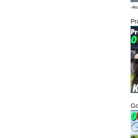
-An
Pr
Go