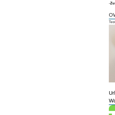
-
Zu
OW
Tes
Ur
Wa