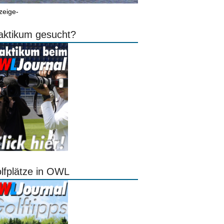
zeige-
aktikum gesucht?
lfplätze in OWL