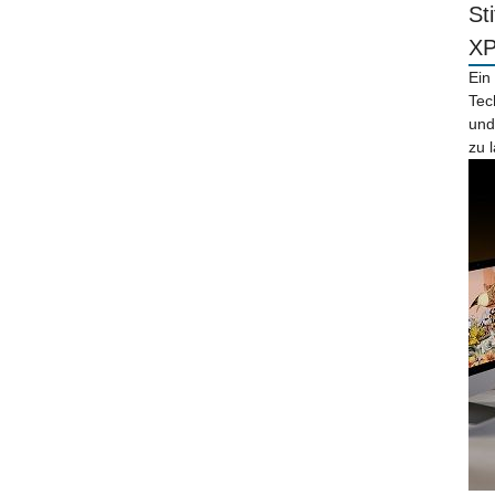
St
X
Ein
Tec
und
zu 