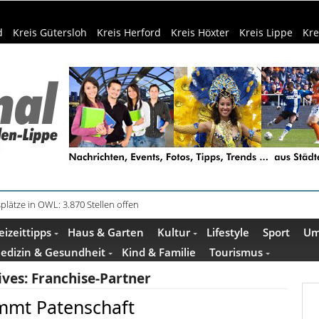
d
Kreis Gütersloh
Kreis Herford
Kreis Höxter
Kreis Lippe
Kre
in Küche und Bad schont Ressourcen
eizeittipps
Haus & Garten
Kultur
Lifestyle
Sport
Um
edizin & Gesundheit
Kind & Familie
Tourismus
ives:
Franchise-Partner
immt Patenschaft