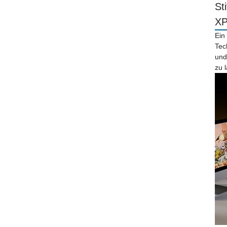
St
X
Ein
Tec
und
zu 