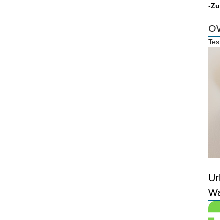
-
Zu
OW
Tes
Ur
Wa