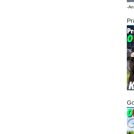
-An
Pr
Go