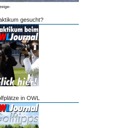
zeige-
aktikum gesucht?
lfplätze in OWL