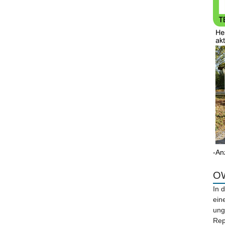
-An
OW
In 
ein
ung
Rep