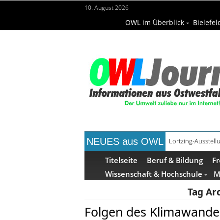
10. August 2026
OWL im Überblick
Bielefel
NEUES aus OWL
Lortzing-Ausstell
ReCartney in Büre
Titelseite
Beruf & Bildung
Fr
Wissenschaft & Hochschule
M
Tag Ar
Folgen des Klimawandel