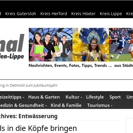
d
Kreis Gütersloh
Kreis Herford
Kreis Höxter
Kreis Lippe
Kre
ung in Detmold zum Jubiläumsjahr
n spielt Beatles- und McCartney-Hits
eizeittipps
Haus & Garten
Kultur
Lifestyle
Sport
Um
edizin & Gesundheit
Kind & Familie
Tourismus
chives:
Entwässerung
s in die Köpfe bringen