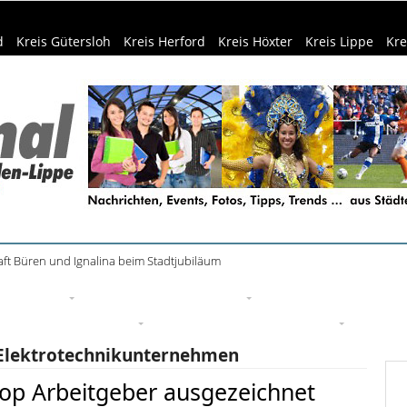
d
Kreis Gütersloh
Kreis Herford
Kreis Höxter
Kreis Lippe
Kre
ft Büren und Ignalina beim Stadtjubiläum
eizeittipps
Haus & Garten
Kultur
Lifestyle
Sport
Um
edizin & Gesundheit
Kind & Familie
Tourismus
Elektrotechnikunternehmen
Top Arbeitgeber ausgezeichnet