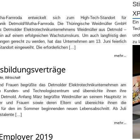
St
X
ha-Farnroda entwickelt sich zum High-Tech-Standort für
Ein
hnik Detmold/Wutha-Farnroda. Die Thüringische Weidmüller GmbH
Tec
s Detmolder Elektrotechnikunternehmens Weidmüller aus Detmold –
und
rhin auf einem erfolgreichen Wachstumskurs. Um auch langfristig den
ungen gerecht zu werden, hat das Unternehmen am 13. Juni feierlich
zu 
tandort eingeweiht. Die erforderlichen […]
mehr...
sbildungsverträge
ite
,
Wirtschaft
nd Frauen begrüßte das Detmolder Elektrotechnikunternehmen am
 Kunden- und Technologiezentrum und überreichte ihnen ihre
 Detmold. Anfang März begrüßte Weidmüller an seinem Hauptsitz in
r und Frauen sowie deren Eltern und übereichte ihnen die
e für den im Sommer beginnenden neuen Lebensabschnitt. Ab Juli
stalente […]
mehr...
 Employer 2019