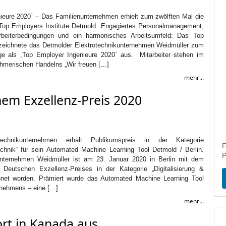
ieure 2020` – Das Familienunternehmen erhielt zum zwölften Mal die
op Employers Institute Detmold. Engagiertes Personalmanagement,
rbeiterbedingungen und ein harmonisches Arbeitsumfeld: Das Top
 zeichnete das Detmolder Elektrotechnikunternehmen Weidmüller zum
ge als ,Top Employer Ingenieure 2020` aus. Mitarbeiter stehen im
hmerischen Handelns „Wir freuen […]
mehr...
em Exzellenz-Preis 2020
technikunternehmen erhält Publikumspreis in der Kategorie
F
Technik“ für sein Automated Machine Learning Tool Detmold / Berlin.
P
unternehmen Weidmüller ist am 23. Januar 2020 in Berlin mit dem
 Deutschen Exzellenz-Preises in der Kategorie „Digitalisierung &
hnet worden. Prämiert wurde das Automated Machine Learning Tool
rnehmens – eine […]
mehr...
rt in Kanada aus