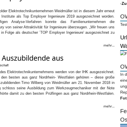
-
Zu
der Elektrotechnikunternehmen Weidmüller ist in diesem Jahr erneut
OW
Institute als Top Employer Ingenieure 2019 ausgezeichnet worden.
igen Analyse-Verfahren konnte das Familienunternehmen die
Tes
y von seiner Attraktivität für Ingenieure überzeugen. „Wir freuen uns
l in Folge als deutscher ´TOP Employer Ingenieure‘ ausgezeichnet zu
Ur
mehr...
Wa
e Auszubildende aus
tschaft
OW
des Elektrotechnikunternehmens werden von der IHK ausgezeichnet.
In 
 den besten aus ganz Nordrhein- Westfalen gehören – diese große
ein
zubildenden Timo Wilberg von Weidmüller am 21. November 2018 in
ung
erg schloss seine Ausbildung zum Werkzeugmechaniker mit der Note
Rep
ehörte damit zu den besten Prüflingen aus ganz Nordrhein-Westfalen.
Fot
mehr...
Fe
Os