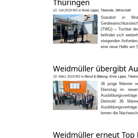
Thüringen
10. Juli 2019
KO
in
Kreis Lippe
,
Titelseite
,
Wirtschaft
Standort in Wut
Geräteanschlusstec
(TWG) – Tochter de
befindet sich weite
steigenden Anforder
eine neue Halle am S
Weidmüller übergibt Au
19. März 2019
KO
in
Beruf & Bildung
,
Kreis Lippe
,
Titelse
36 junge Männer u
Dienstag im neuen
Ausbildungsverträge
Detmold 36 Männe
Ausbildungsverträg
lernen die Nachwuch
Weidmüller erneut Top