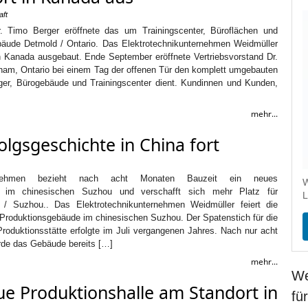
aft
r. Timo Berger eröffnete das um Trainingscenter, Büroflächen und
bäude Detmold / Ontario. Das Elektrotechnikunternehmen Weidmüller
n Kanada ausgebaut. Ende September eröffnete Vertriebsvorstand Dr.
ham, Ontario bei einem Tag der offenen Tür den komplett umgebauten
ager, Bürogebäude und Trainingscenter dient. Kundinnen und Kunden,
mehr...
olgsgeschichte in China fort
nternehmen bezieht nach acht Monaten Bauzeit ein neues
W
e im chinesischen Suzhou und verschafft sich mehr Platz für
L
 Suzhou.. Das Elektrotechnikunternehmen Weidmüller feiert die
 Produktionsgebäude im chinesischen Suzhou. Der Spatenstich für die
oduktionsstätte erfolgte im Juli vergangenen Jahres. Nach nur acht
de das Gebäude bereits […]
mehr...
We
ue Produktionshalle am Standort in
fü