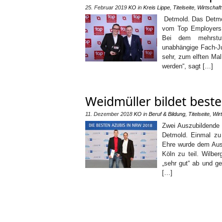
25. Februar 2019
KO
in
Kreis Lippe
,
Titelseite
,
Wirtschaft
Detmold. Das Detmol
vom Top Employers 
Bei dem mehrstuf
unabhängige Fach-Jur
sehr, zum elften Ma
werden“, sagt […]
Weidmüller bildet best
11. Dezember 2018
KO
in
Beruf & Bildung
,
Titelseite
,
Wir
Zwei Auszubildende 
Detmold. Einmal zu
Ehre wurde dem Aus
Köln zu teil. Wilb
„sehr gut“ ab und g
[…]