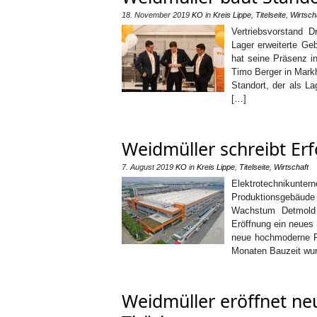
18. November 2019
KO
in
Kreis Lippe
,
Titelseite
,
Wirtsch
Vertriebsvorstand D
Lager erweiterte Ge
hat seine Präsenz i
Timo Berger in Mark
Standort, der als L
[…]
Weidmüller schreibt Erf
7. August 2019
KO
in
Kreis Lippe
,
Titelseite
,
Wirtschaft
Elektrotechniku
Produktionsgebäud
Wachstum Detmold /
Eröffnung ein neues
neue hochmoderne Pr
Monaten Bauzeit wur
Weidmüller eröffnet ne