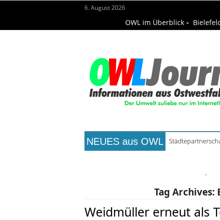
6. August 2026
OWL im Überblick
Bielefel
NEUES aus OWL
Städtepartnerscha
Titelseite
Beruf & Bildung
Fr
Wissenschaft & Hochschule
M
Tag Archives:
Weidmüller erneut als 