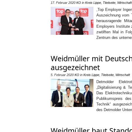
17. Februar 2020
KO
in
Kreis Lippe
,
Titelseite
,
Wirtschaft
,Top Employer Ingen
Auszeichnung vom T
herausragende Mita
Employers Institute
zwölften Mal in Fol
Zentrum des unterne
Weidmüller mit Deutsch
ausgezeichnet
5. Februar 2020
KO
in
Kreis Lippe
,
Titelseite
,
Wirtschaft
Detmolder Elektro
„Digitalisierung & 
Das Elektrotechnik
Publikumspreis des
Technik“ ausgezeic
des Detmolder Unte
Weidmüller baut Stando