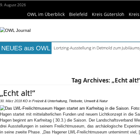
9. August 2026
OWL im Überblick
Bielefeld
Kreis Gütersloh
Kreis
NEUES aus OWL
Lortzing-Ausstellung in Detmold zum Jubiläums
ReCartney in Büren spielt Beatles- und McCartn
Titelseite
Beruf & Bildung
Freizeittipps
Haus & Ga
Mittelalterwoche und Escape Room im Minde
Sommerfest im Robert Koepke Haus mit Kunst 
Wissenschaft & Hochschule
Medizin & Gesundheit
K
Ishara und Aquawede öffnen wieder – Revision
Tag Archives:
„Echt alt!
„Echt alt!“
30. März 2018
KO
in
Freizeit & Unterhaltung
,
Titelseite
,
Umwelt & Natur
Hagen startet mit mittelalterlichen Funden und neuem Lichtkonzept in die 
Hagen beginnt am Karfreitag ( 30.3.) die Saison. Der Landschaftsverband Wes
drei Ausstellungen in seinem Freilichtmuseum, das archäologische Experim
in seine zweite Phase. „Das Hagener LWL-Freilichtmuseum unternimmt viel, 