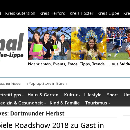
d
Kreis Gütersloh
Kreis Herford
Kreis Höxter
Kreis Lippe
Kre
schenkideen im Pop-up-Store in Büren
eizeittipps
Haus & Garten
Kultur
Lifestyle
Sport
Um
edizin & Gesundheit
Kind & Familie
Tourismus
ves:
Dortmunder Herbst
iele-Roadshow 2018 zu Gast in