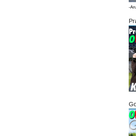
-An
Pr
Go