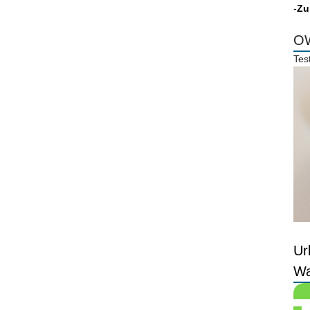
-
Zu
OW
Tes
Ur
Wa