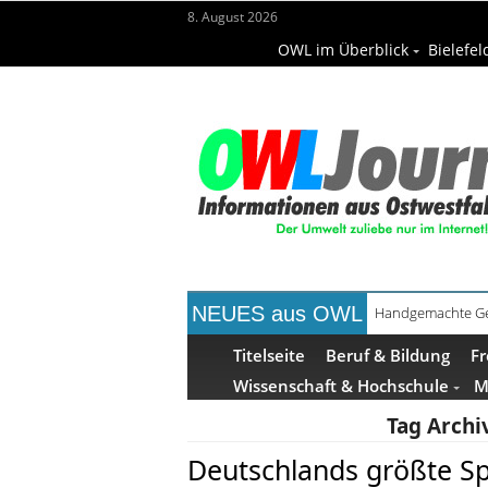
8. August 2026
OWL im Überblick
Bielefel
NEUES aus OWL
Handgemachte Ge
Titelseite
Beruf & Bildung
Fr
Wissenschaft & Hochschule
M
Tag Archi
Deutschlands größte Sp