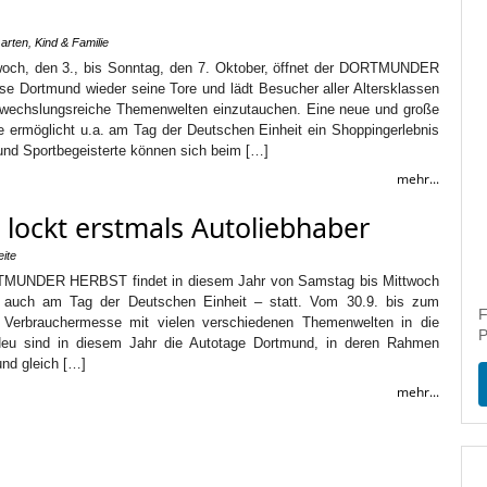
arten
,
Kind & Familie
woch, den 3., bis Sonntag, den 7. Oktober, öffnet der DORTMUNDER
 Dortmund wieder seine Tore und lädt Besucher aller Altersklassen
bwechslungsreiche Themenwelten einzutauchen. Eine neue und große
e ermöglicht u.a. am Tag der Deutschen Einheit ein Shoppingerlebnis
und Sportbegeisterte können sich beim […]
mehr...
ckt erstmals Autoliebhaber
eite
TMUNDER HERBST findet in diesem Jahr von Samstag bis Mittwoch
 auch am Tag der Deutschen Einheit – statt. Vom 30.9. bis zum
F
e Verbrauchermesse mit vielen verschiedenen Themenwelten in die
P
eu sind in diesem Jahr die Autotage Dortmund, in deren Rahmen
und gleich […]
mehr...