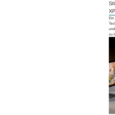
St
X
Ein
Tec
und
zu 