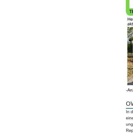
-An
OW
In 
ein
ung
Rep