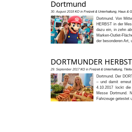
Dortmund
30. August 2018
KO
in
Freizeit & Unterhaltung
,
Haus & G
Dortmund. Von Mitt
HERBST in der Messe
dazu ein, in zehn a
Marken-Outlet-Fläch
der besonderen Art, 
DORTMUNDER HERBST lo
29. September 2017
KO
in
Freizeit & Unterhaltung
,
Titels
Dortmund. Der DOR
– und damit erneut
4.10.2017 lockt di
Messe Dortmund. N
Fahrzeuge getestet 