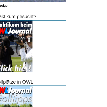
zeige-
aktikum gesucht?
lfplätze in OWL