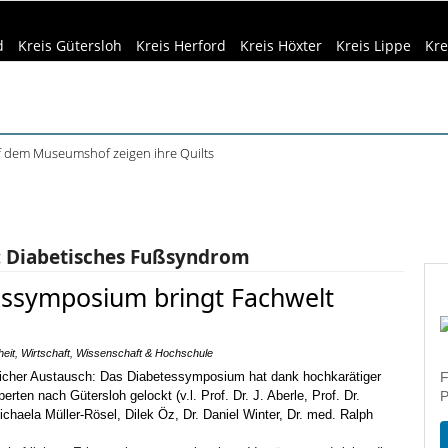
d
Kreis Gütersloh
Kreis Herford
Kreis Höxter
Kreis Lippe
Kre
f dem Museumshof zeigen ihre Quilts
teme in Minden: Lokführer im Studium
eizeittipps
Haus & Garten
Kultur
Lifestyle
Sport
Umw
beim Camping: Das sollten Reisende beachten
ft Büren und Ignalina beim Stadtjubiläum
dizin & Gesundheit
Kind & Familie
Tourismus
haring der HSBI in Berlin ausgezeichnet
:
Diabetisches Fußsyndrom
essymposium bringt Fachwelt
eit
,
Wirtschaft
,
Wissenschaft & Hochschule
F
P