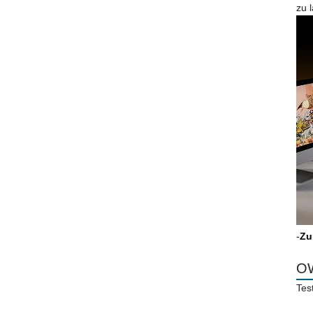
zu 
-
Zu
OW
Tes