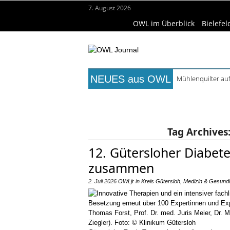
7. August 2026
OWL im Überblick
Bielefel
NEUES aus OWL
Mühlenquilter au
Digitale Bahnsys
Titelseite
Beruf & Bildung
Fr
Waldbrandgefahr 
Städtepartnerscha
Wissenschaft & Hochschule
Me
Kollektion Skill S
Tag Archives
12. Gütersloher Diabet
zusammen
2. Juli 2026
OWLjr
in
Kreis Gütersloh
,
Medizin & Gesundh