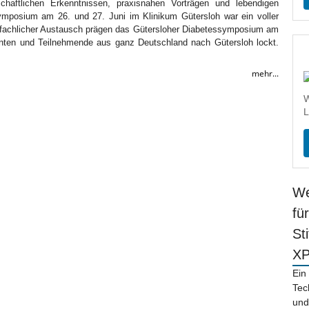
chaftlichen Erkenntnissen, praxisnahen Vorträgen und lebendigen
ymposium am 26. und 27. Juni im Klinikum Gütersloh war ein voller
er fachlicher Austausch prägen das Gütersloher Diabetessymposium am
enten und Teilnehmende aus ganz Deutschland nach Gütersloh lockt.
mehr...
W
L
We
fü
St
X
Ein
Tec
und