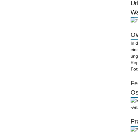
Ur
Wa
OW
In 
ein
ung
Rep
Fot
Fe
Os
-An
Pr