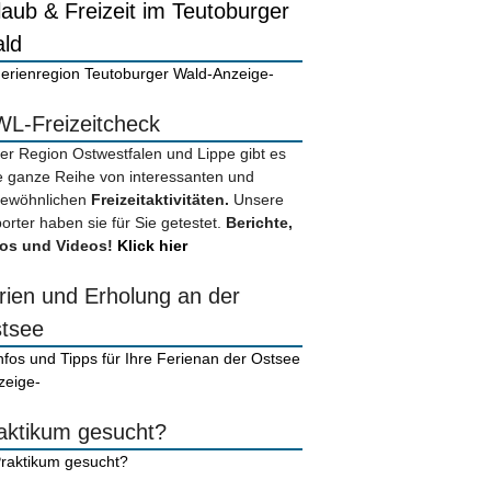
laub & Freizeit im Teutoburger
ld
-Anzeige-
L-Freizeitcheck
der Region Ostwestfalen und Lippe gibt es
e ganze Reihe von interessanten und
ewöhnlichen
Freizeitaktivitäten.
Unsere
orter haben sie für Sie getestet.
Berichte,
os und Videos!
Klick hier
rien und Erholung an der
tsee
zeige-
aktikum gesucht?