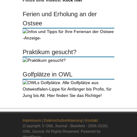
Fotos und Videos!
Klick hier
Ferien und Erholung an der
Ostsee
-Anzeige-
Praktikum gesucht?
Golfplätze in OWL
Impressum
|
Datenschutzerklaerung
|
Kontakt
(Copyright: © OWL Journal - Bielefeld - 2006-2026)
OWL Journal. All Rights Reserved. Powered by