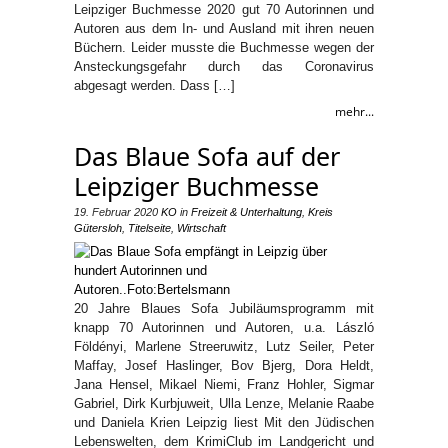
Leipziger Buchmesse 2020 gut 70 Autorinnen und
Autoren aus dem In- und Ausland mit ihren neuen
Büchern. Leider musste die Buchmesse wegen der
Ansteckungsgefahr durch das Coronavirus
abgesagt werden. Dass […]
mehr...
Das Blaue Sofa auf der
Leipziger Buchmesse
19. Februar 2020
KO
in
Freizeit & Unterhaltung
,
Kreis
Gütersloh
,
Titelseite
,
Wirtschaft
20 Jahre Blaues Sofa Jubiläumsprogramm mit
knapp 70 Autorinnen und Autoren, u.a. László
Földényi, Marlene Streeruwitz, Lutz Seiler, Peter
Maffay, Josef Haslinger, Bov Bjerg, Dora Heldt,
Jana Hensel, Mikael Niemi, Franz Hohler, Sigmar
Gabriel, Dirk Kurbjuweit, Ulla Lenze, Melanie Raabe
und Daniela Krien Leipzig liest Mit den Jüdischen
Lebenswelten, dem KrimiClub im Landgericht und