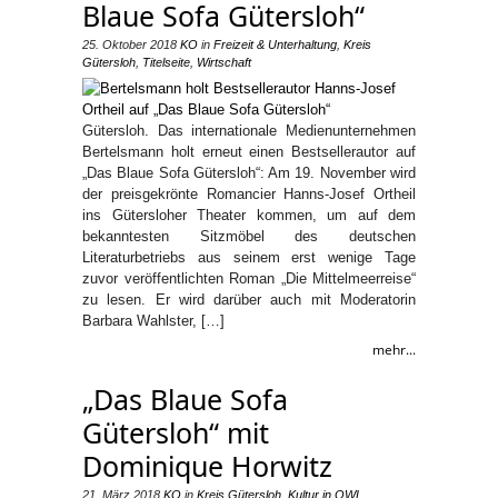
Blaue Sofa Gütersloh“
25. Oktober 2018
KO
in
Freizeit & Unterhaltung
,
Kreis
Gütersloh
,
Titelseite
,
Wirtschaft
Gütersloh. Das internationale Medienunternehmen
Bertelsmann holt erneut einen Bestsellerautor auf
„Das Blaue Sofa Gütersloh“: Am 19. November wird
der preisgekrönte Romancier Hanns-Josef Ortheil
ins Gütersloher Theater kommen, um auf dem
bekanntesten Sitzmöbel des deutschen
Literaturbetriebs aus seinem erst wenige Tage
zuvor veröffentlichten Roman „Die Mittelmeerreise“
zu lesen. Er wird darüber auch mit Moderatorin
Barbara Wahlster, […]
mehr...
„Das Blaue Sofa
Gütersloh“ mit
Dominique Horwitz
21. März 2018
KO
in
Kreis Gütersloh
,
Kultur in OWL
,