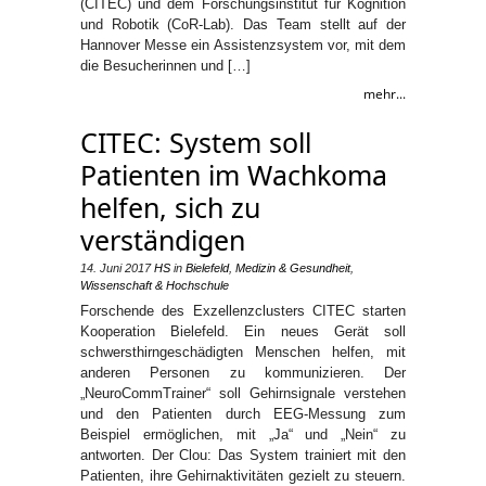
(CITEC) und dem Forschungsinstitut für Kognition
und Robotik (CoR-Lab). Das Team stellt auf der
Hannover Messe ein Assistenzsystem vor, mit dem
die Besucherinnen und […]
mehr...
CITEC: System soll
Patienten im Wachkoma
helfen, sich zu
verständigen
14. Juni 2017
HS
in
Bielefeld
,
Medizin & Gesundheit
,
Wissenschaft & Hochschule
Forschende des Exzellenzclusters CITEC starten
Kooperation Bielefeld. Ein neues Gerät soll
schwersthirngeschädigten Menschen helfen, mit
anderen Personen zu kommunizieren. Der
„NeuroCommTrainer“ soll Gehirnsignale verstehen
und den Patienten durch EEG-Messung zum
Beispiel ermöglichen, mit „Ja“ und „Nein“ zu
antworten. Der Clou: Das System trainiert mit den
Patienten, ihre Gehirnaktivitäten gezielt zu steuern.