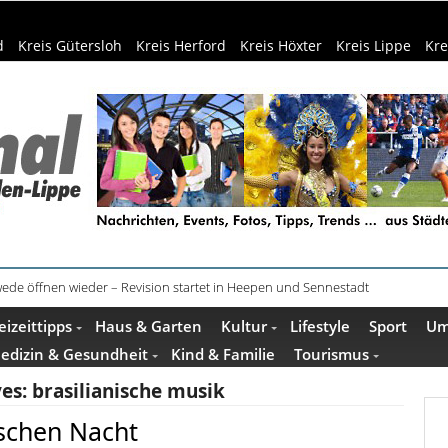
d
Kreis Gütersloh
Kreis Herford
Kreis Höxter
Kreis Lippe
Kre
ede öffnen wieder – Revision startet in Heepen und Sennestadt
eizeittipps
Haus & Garten
Kultur
Lifestyle
Sport
Um
edizin & Gesundheit
Kind & Familie
Tourismus
ves:
brasilianische musik
ischen Nacht