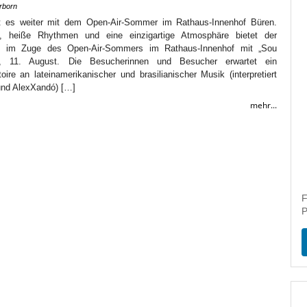
rborn
 es weiter mit dem Open-Air-Sommer im Rathaus-Innenhof Büren.
ge, heiße Rhythmen und eine einzigartige Atmosphäre bietet der
nd im Zuge des Open-Air-Sommers im Rathaus-Innenhof mit „Sou
g, 11. August. Die Besucherinnen und Besucher erwartet ein
re an lateinamerikanischer und brasilianischer Musik (interpretiert
und AlexXandó) […]
mehr...
F
P