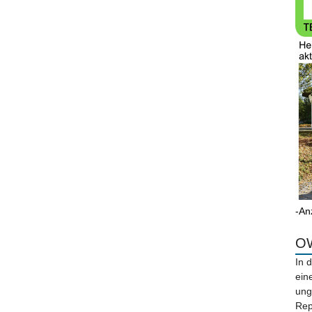
-An
OW
In 
ein
ung
Rep