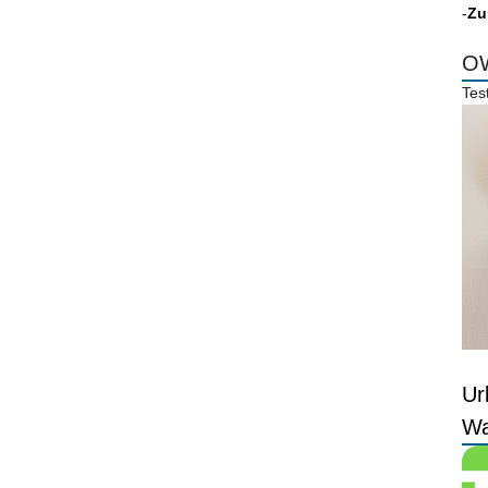
-
Zu
OW
Tes
Ur
Wa