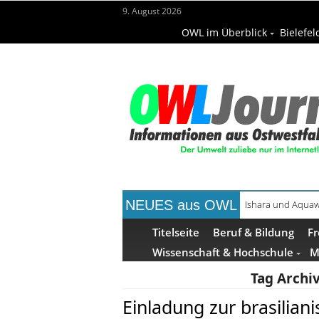
9. August 2026
OWL im Überblick
Bielefel
NEUES aus OWL
Ishara und Aquaw
Titelseite
Beruf & Bildung
Fr
Wissenschaft & Hochschule
M
Tag Archi
Einladung zur brasilian