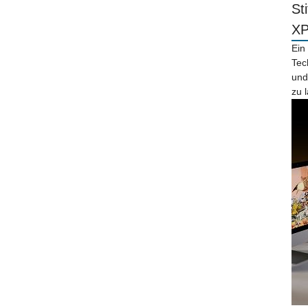
St
X
Ein
Tec
und
zu 