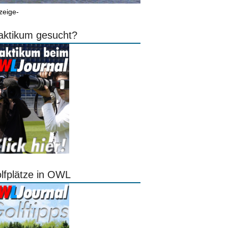
zeige-
aktikum gesucht?
lfplätze in OWL