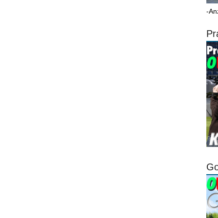
-An
Pr
Go