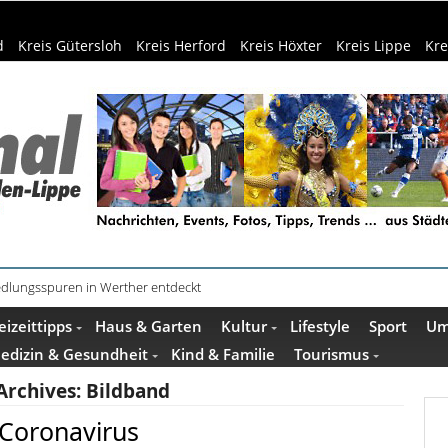
d
Kreis Gütersloh
Kreis Herford
Kreis Höxter
Kreis Lippe
Kre
Siedlungsspuren in Werther entdeckt
f dem Museumshof zeigen ihre Quilts
eizeittipps
Haus & Garten
Kultur
Lifestyle
Sport
Um
edizin & Gesundheit
Kind & Familie
Tourismus
Archives:
Bildband
Coronavirus