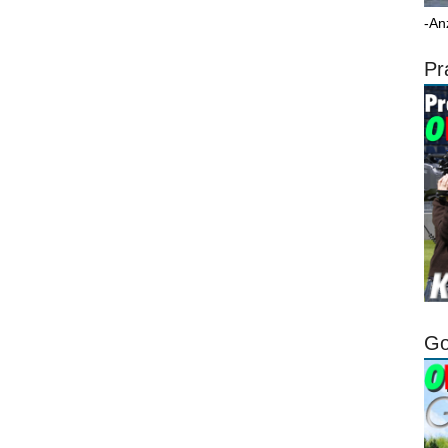
-An
Pr
Go