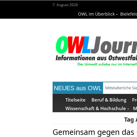
7. August 2026
OWL im Überblick
Bielefel
NEUES aus OWL
Mittelalterliche 
Mühlenquilter au
Titelseite
Beruf & Bildung
Fr
Wissenschaft & Hochschule
M
Tag 
Gemeinsam gegen das 