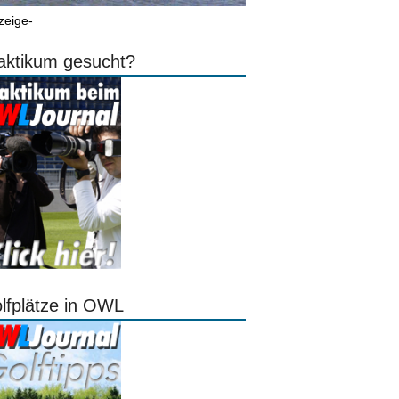
zeige-
aktikum gesucht?
lfplätze in OWL