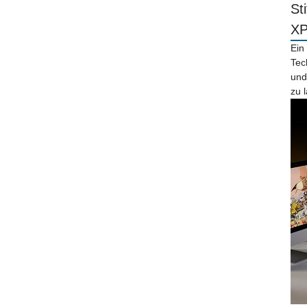
St
X
Ein
Tec
und
zu 