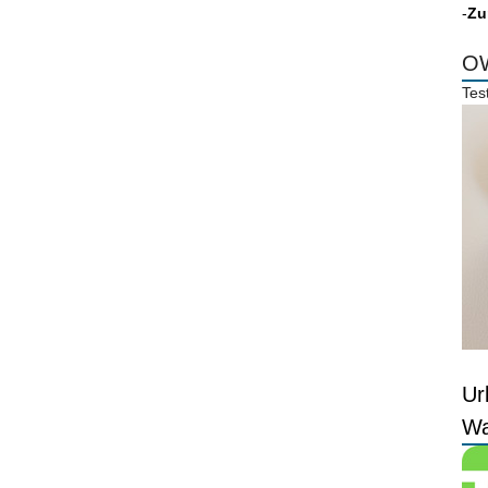
-
Zu
OW
Tes
Ur
Wa