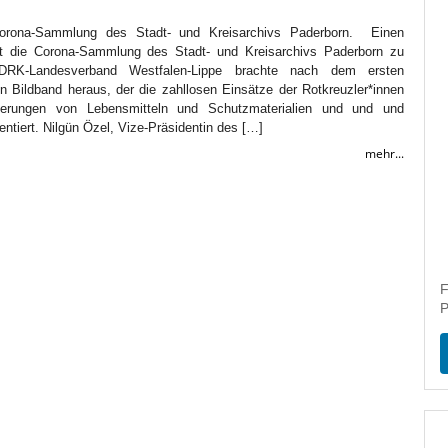
Corona-Sammlung des Stadt- und Kreisarchivs Paderborn. Einen
 die Corona-Sammlung des Stadt- und Kreisarchivs Paderborn zu
DRK-Landesverband Westfalen-Lippe brachte nach dem ersten
 Bildband heraus, der die zahllosen Einsätze der Rotkreuzler*innen
eferungen von Lebensmitteln und Schutzmaterialien und und und
tiert. Nilgün Özel, Vize-Präsidentin des […]
mehr...
F
P