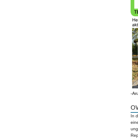
-An
OW
In 
ein
ung
Rep