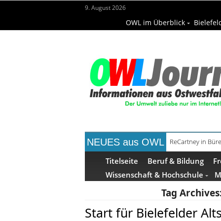
9. August 2026
OWL im Überblick
Bielefel
NEUES aus OWL
ReCartney in Büre
Mittelalterwoch
Titelseite
Beruf & Bildung
Fr
Wissenschaft & Hochschule
M
Tag Archives
Start für Bielefelder Al