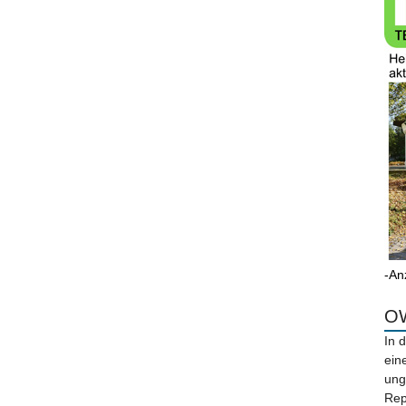
-An
OW
In 
ein
ung
Rep