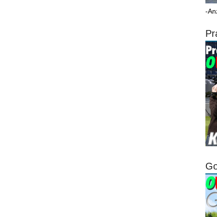
-An
Pr
Go