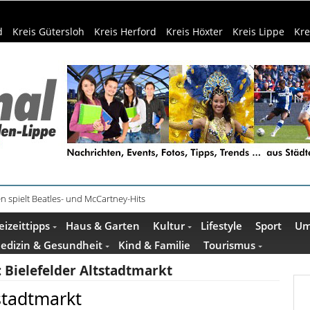
d
Kreis Gütersloh
Kreis Herford
Kreis Höxter
Kreis Lippe
Kre
n spielt Beatles- und McCartney-Hits
e und Escape Room im Mindener Museum
eizeittipps
Haus & Garten
Kultur
Lifestyle
Sport
Um
edizin & Gesundheit
Kind & Familie
Tourismus
:
Bielefelder Altstadtmarkt
tstadtmarkt