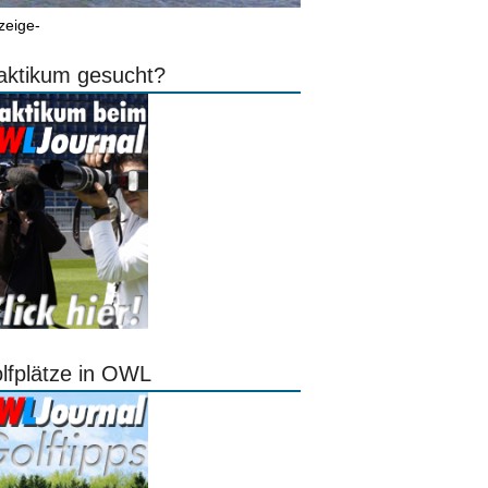
zeige-
aktikum gesucht?
lfplätze in OWL