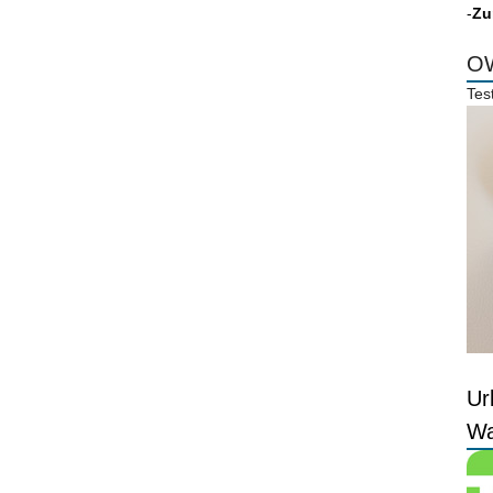
-
Zu
OW
Tes
Ur
Wa