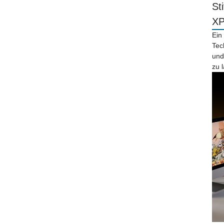
St
X
Ein
Tec
und
zu 