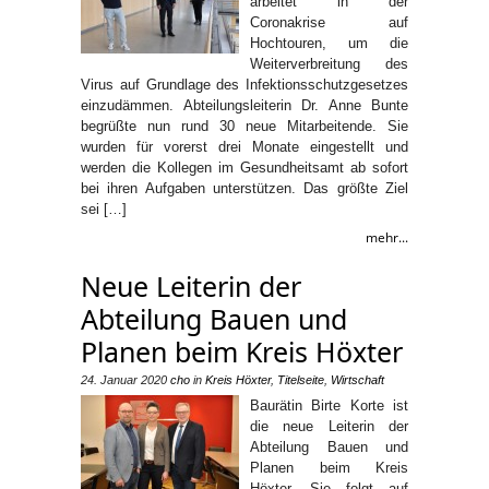
arbeitet in der
Coronakrise auf
Hochtouren, um die
Weiterverbreitung des
Virus auf Grundlage des Infektionsschutzgesetzes
einzudämmen. Abteilungsleiterin Dr. Anne Bunte
begrüßte nun rund 30 neue Mitarbeitende. Sie
wurden für vorerst drei Monate eingestellt und
werden die Kollegen im Gesundheitsamt ab sofort
bei ihren Aufgaben unterstützen. Das größte Ziel
sei […]
mehr...
Neue Leiterin der
Abteilung Bauen und
Planen beim Kreis Höxter
24. Januar 2020
cho
in
Kreis Höxter
,
Titelseite
,
Wirtschaft
Baurätin Birte Korte ist
die neue Leiterin der
Abteilung Bauen und
Planen beim Kreis
Höxter. Sie folgt auf