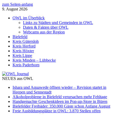
zum Seiten-anfang
9. August 2026
OWL im Überblick
Links zu Städten und Gemeinden in OWL
Daten & Fakten über OWL
Webcams aus der Region
Bielefeld
Kreis Gütersloh
Kreis Herford
Kreis Höxter
Kreis Lippe
Kreis Minden – Lübbecke
Kreis Paderborn
NEUES aus OWL
Ishara und Aquawede öffnen wieder – Revision startet in
Heepen und Sennestadt
Alkoholprobleme in Bielefeld verursachen mehr Fehltage
Handgemachte Geschenkideen im Pop-up-Store in Büren
Bielefelder Freibäder: 350.000 Gäste schon Anfang August
Freie Ausbildungsplätze in OWL: 3.870 Stellen offen