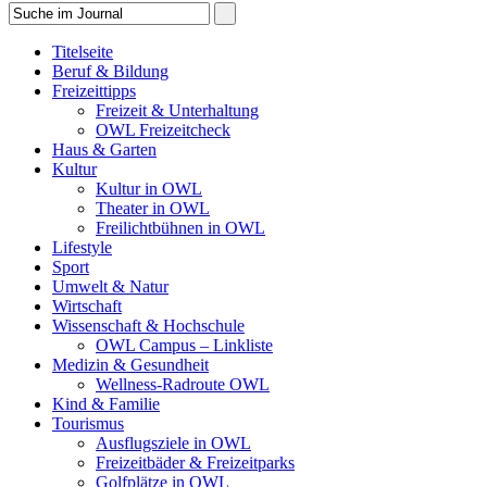
Titelseite
Beruf & Bildung
Freizeittipps
Freizeit & Unterhaltung
OWL Freizeitcheck
Haus & Garten
Kultur
Kultur in OWL
Theater in OWL
Freilichtbühnen in OWL
Lifestyle
Sport
Umwelt & Natur
Wirtschaft
Wissenschaft & Hochschule
OWL Campus – Linkliste
Medizin & Gesundheit
Wellness-Radroute OWL
Kind & Familie
Tourismus
Ausflugsziele in OWL
Freizeitbäder & Freizeitparks
Golfplätze in OWL