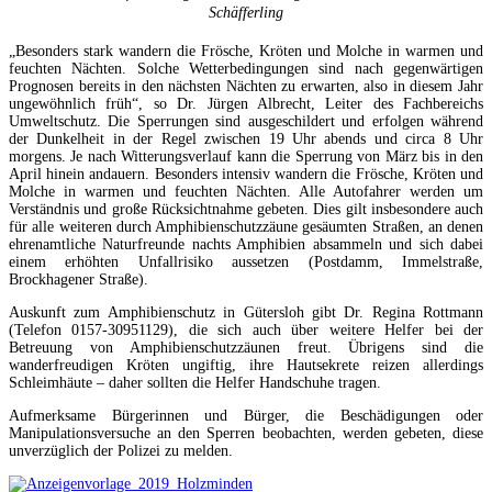
Schäfferling
„Besonders stark wandern die Frösche, Kröten und Molche in warmen und
feuchten Nächten. Solche Wetterbedingungen sind nach gegenwärtigen
Prognosen bereits in den nächsten Nächten zu erwarten, also in diesem Jahr
ungewöhnlich früh“, so Dr. Jürgen Albrecht, Leiter des Fachbereichs
Umweltschutz. Die Sperrungen sind ausgeschildert und erfolgen während
der Dunkelheit in der Regel zwischen 19 Uhr abends und circa 8 Uhr
morgens. Je nach Witterungsverlauf kann die Sperrung von März bis in den
April hinein andauern. Besonders intensiv wandern die Frösche, Kröten und
Molche in warmen und feuchten Nächten. Alle Autofahrer werden um
Verständnis und große Rücksichtnahme gebeten. Dies gilt insbesondere auch
für alle weiteren durch Amphibienschutzzäune gesäumten Straßen, an denen
ehrenamtliche Naturfreunde nachts Amphibien absammeln und sich dabei
einem erhöhten Unfallrisiko aussetzen (Postdamm, Immelstraße,
Brockhagener Straße).
Auskunft zum Amphibienschutz in Gütersloh gibt Dr. Regina Rottmann
(Telefon 0157-30951129), die sich auch über weitere Helfer bei der
Betreuung von Amphibienschutzzäunen freut. Übrigens sind die
wanderfreudigen Kröten ungiftig, ihre Hautsekrete reizen allerdings
Schleimhäute – daher sollten die Helfer Handschuhe tragen.
Aufmerksame Bürgerinnen und Bürger, die Beschädigungen oder
Manipulationsversuche an den Sperren beobachten, werden gebeten, diese
unverzüglich der Polizei zu melden.