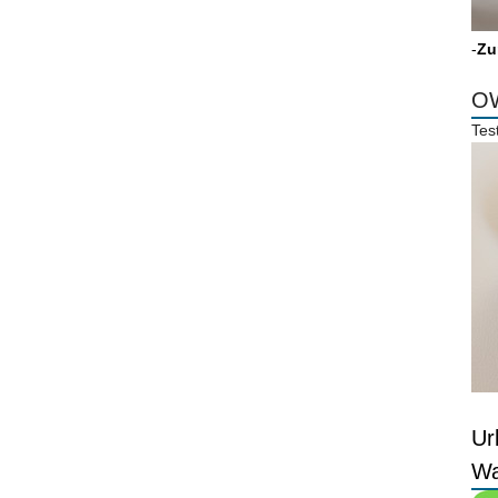
-
Zu
OW
Tes
Ur
Wa