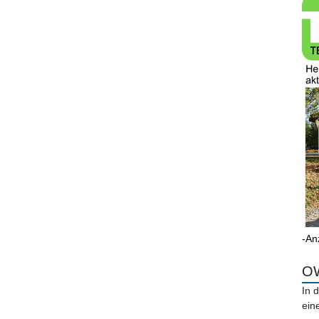
-An
OW
In 
ein