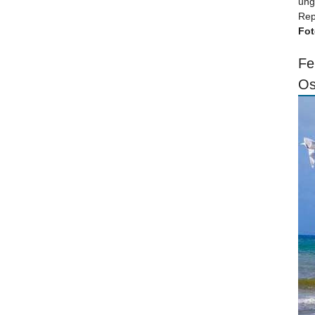
ung
Rep
Fot
Fe
Os