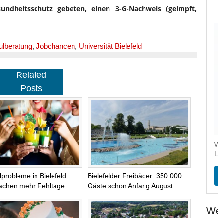
dheitsschutz gebeten, einen 3-G-Nachweis (geimpft,
lberatung
,
Jobchancen
,
Universität Bielefeld
Related
Posts
W
L
lprobleme in Bielefeld
Bielefelder Freibäder: 350.000
achen mehr Fehltage
Gäste schon Anfang August
We