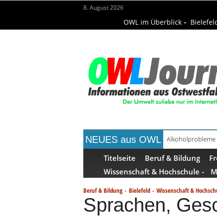
8. August 2026
OWL im Überblick
Bielefel
NEUES aus OWL
Alkoholprobleme 
Handgemachte Ge
Titelseite
Beruf & Bildung
Fr
Wissenschaft & Hochschule
M
-
-
Beruf & Bildung
Bielefeld
Wissenschaft & Hochsch
Sprachen, Gesc