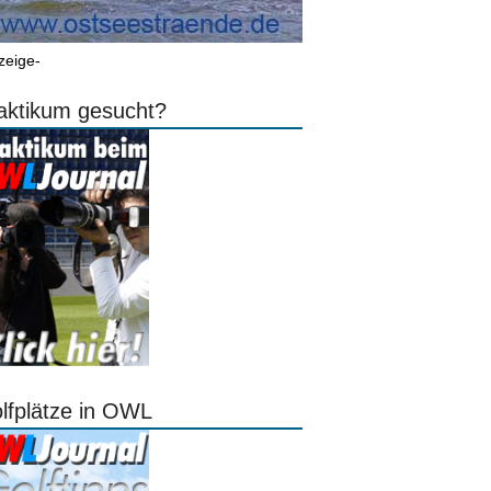
zeige-
aktikum gesucht?
lfplätze in OWL