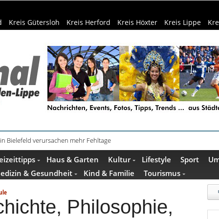
d
Kreis Gütersloh
Kreis Herford
Kreis Höxter
Kreis Lippe
Kre
in Bielefeld verursachen mehr Fehltage
schenkideen im Pop-up-Store in Büren
eizeittipps
Haus & Garten
Kultur
Lifestyle
Sport
Um
edizin & Gesundheit
Kind & Familie
Tourismus
ule
hichte, Philosophie,