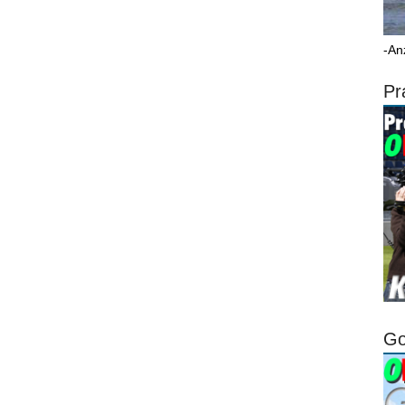
-An
Pr
Go