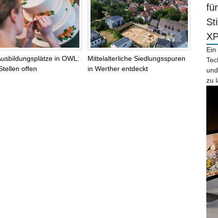
fü
St
X
Ein
Ausbildungsplätze in OWL:
Mittelalterliche Siedlungsspuren
Tec
Stellen offen
in Werther entdeckt
und
zu 