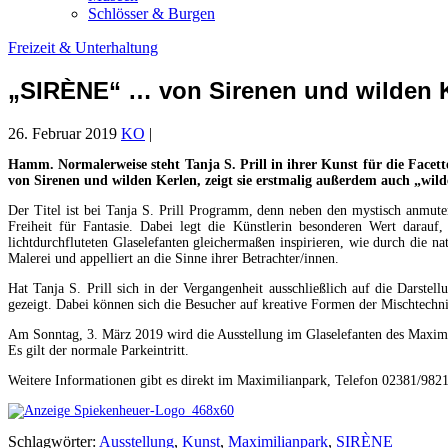
Schlösser & Burgen
Freizeit & Unterhaltung
„SIRÈNE“ … von Sirenen und wilden 
26. Februar 2019
KO
|
Hamm. Normalerweise steht Tanja S. Prill in ihrer Kunst für die Facett
von Sirenen und wilden Kerlen, zeigt sie erstmalig außerdem auch „wilde 
Der Titel ist bei Tanja S. Prill Programm, denn neben den mystisch anmut
Freiheit für Fantasie. Dabei legt die Künstlerin besonderen Wert darauf
lichtdurchfluteten Glaselefanten gleichermaßen inspirieren, wie durch die n
Malerei und appelliert an die Sinne ihrer Betrachter/innen.
Hat Tanja S. Prill sich in der Vergangenheit ausschließlich auf die Darste
gezeigt. Dabei können sich die Besucher auf kreative Formen der Mischtech
Am Sonntag, 3. März 2019 wird die Ausstellung im Glaselefanten des Maximil
Es gilt der normale Parkeintritt.
Weitere Informationen gibt es direkt im Maximilianpark, Telefon 02381/98
Schlagwörter:
Ausstellung
,
Kunst
,
Maximilianpark
,
SIRÈNE