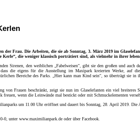
Kerlen
en der Frau. Die Arbeiten, die sie ab Sonntag, 3. März 2019 im Glaselef
Kerle“, die weniger klassisch porträtiert sind, als vielmehr in ihrer lebe
enden Sirenen, den weiblichen „Fabelweisen“, gibt sie den großen und auch 
, dass die eigens für die Ausstellung im Maxipark kreierten Werke, auf d
atürlichen Bereiche des Parks. „Hier kann man Kind sein“, so überträgt sie in
llung von Frauen beschränkt, zeigt sie nun im Glaselefanten ein viel breite
nik freuen, wenn die Leinwände mal bestickt oder mit Schmuckelementen verseh
ianparks um 11.00 Uhr eröffnet und dauert bis Sonntag, 28. April 2019. Die A
210-0, unter www.maximilianpark.de oder über Facebook.