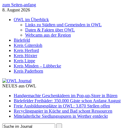
zum Seiten-anfang
8. August 2026
OWL im Überblick
Links zu Städten und Gemeinden in OWL
Daten & Fakten über OWL
Webcams aus der Region
Bielefeld
Kreis Gütersloh
Kreis Herford
Kreis Höxter
Kreis Lippe
Kreis Minden – Lübbecke
Kreis Paderborn
NEUES aus OWL
Handgemachte Geschenkideen im Pop-up-Store in Büren
Bielefelder Freibäder: 350.000 Gäste schon Anfang August
Freie Ausbildungsplätze in OWL: 3.870 Stellen offen
Recyclingpapier in Küche und Bad schont Ressourcen
Mittelalterliche Siedlungsspuren in Werther entdeckt