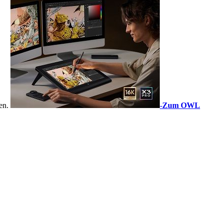
sen.
-
Zum OWL