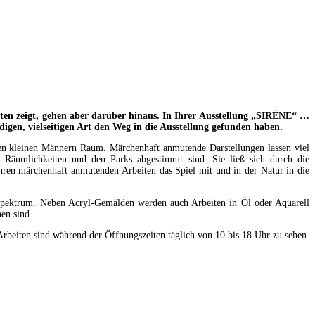
anten zeigt, gehen aber darüber hinaus. In Ihrer Ausstellung „SIRÈNE“ …
ndigen, vielseitigen Art den Weg in die Ausstellung gefunden haben.
den kleinen Männern Raum. Märchenhaft anmutende Darstellungen lassen viel
ie Räumlichkeiten und den Parks abgestimmt sind. Sie ließ sich durch die
 ihren märchenhaft anmutenden Arbeiten das Spiel mit und in der Natur in die
res Spektrum. Neben Acryl-Gemälden werden auch Arbeiten in Öl oder Aquarell
en sind.
rbeiten sind während der Öffnungszeiten täglich von 10 bis 18 Uhr zu sehen.