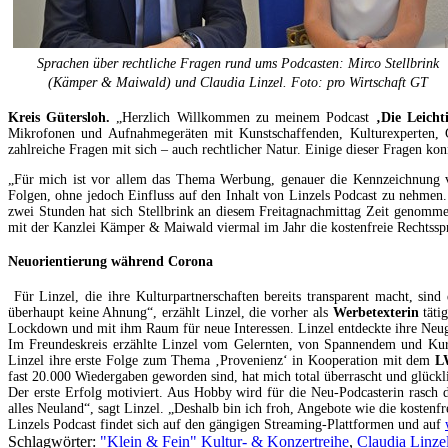
Sprachen über rechtliche Fragen rund ums Podcasten: Mirco Stellbrink
(Kämper & Maiwald) und Claudia Linzel. Foto: pro Wirtschaft GT
Kreis Gütersloh.
„Herzlich Willkommen zu meinem Podcast
‚Die Leicht
Mikrofonen und Aufnahmegeräten mit Kunstschaffenden, Kulturexperten, 
zahlreiche Fragen mit sich – auch rechtlicher Natur. Einige dieser Fragen ko
„Für mich ist vor allem das Thema Werbung, genauer die Kennzeichnung
Folgen, ohne jedoch Einfluss auf den Inhalt von Linzels Podcast zu nehmen
zwei Stunden hat sich Stellbrink an diesem Freitagnachmittag Zeit genomm
mit der Kanzlei Kämper & Maiwald viermal im Jahr die kostenfreie Rechtssp
Neuorientierung während Corona
Für Linzel, die ihre Kulturpartnerschaften bereits transparent macht, si
überhaupt keine Ahnung“, erzählt Linzel, die vorher als
Werbetexterin
täti
Lockdown und mit ihm Raum für neue Interessen. Linzel entdeckte ihre Neu
Im Freundeskreis erzählte Linzel vom Gelernten, von Spannendem und Kurio
Linzel ihre erste Folge zum Thema ‚Provenienz‘ in Kooperation mit dem
L
fast 20.000 Wiedergaben geworden sind, hat mich total überrascht und glückl
Der erste Erfolg motiviert. Aus Hobby wird für die Neu-Podcasterin rasch d
alles Neuland“, sagt Linzel. „Deshalb bin ich froh, Angebote wie die kostenf
Linzels Podcast findet sich auf den gängigen Streaming-Plattformen und auf
Schlagwörter:
"Klein & Fein" Kultur- & Konzertreihe
,
Claudia Linze