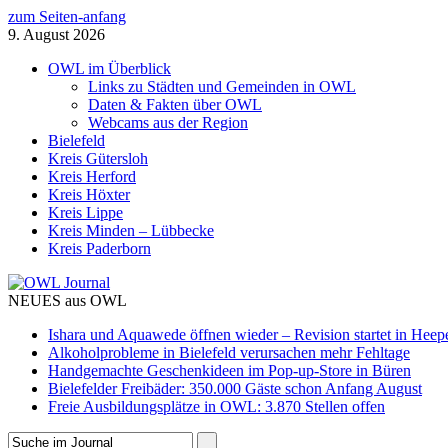
zum Seiten-anfang
9. August 2026
OWL im Überblick
Links zu Städten und Gemeinden in OWL
Daten & Fakten über OWL
Webcams aus der Region
Bielefeld
Kreis Gütersloh
Kreis Herford
Kreis Höxter
Kreis Lippe
Kreis Minden – Lübbecke
Kreis Paderborn
NEUES aus OWL
Ishara und Aquawede öffnen wieder – Revision startet in Heep
Alkoholprobleme in Bielefeld verursachen mehr Fehltage
Handgemachte Geschenkideen im Pop-up-Store in Büren
Bielefelder Freibäder: 350.000 Gäste schon Anfang August
Freie Ausbildungsplätze in OWL: 3.870 Stellen offen