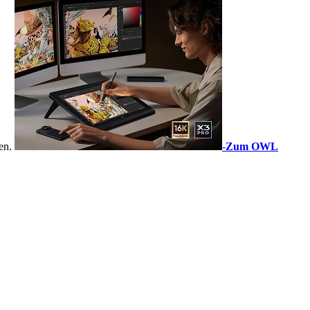
sen.
-
Zum OWL