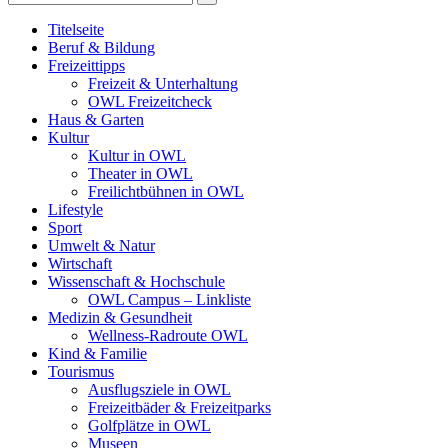
Titelseite
Beruf & Bildung
Freizeittipps
Freizeit & Unterhaltung
OWL Freizeitcheck
Haus & Garten
Kultur
Kultur in OWL
Theater in OWL
Freilichtbühnen in OWL
Lifestyle
Sport
Umwelt & Natur
Wirtschaft
Wissenschaft & Hochschule
OWL Campus – Linkliste
Medizin & Gesundheit
Wellness-Radroute OWL
Kind & Familie
Tourismus
Ausflugsziele in OWL
Freizeitbäder & Freizeitparks
Golfplätze in OWL
Museen