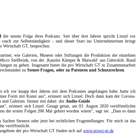
l
die neuste Folge ihres Podcasts. Seit über drei Jahren spricht Linzel vor
sch zur Selbstständigkeit – und dieser Start ins Unternehmertum bringt
o Wirtschaft GT, besprechen.
partner, wie Galerien, Museen oder Stiftungen die Produktion der einzelnen
t Mirco Stellbrink, von der ‚Kanzlei Kämper & Maiwald‘ aus Gütersloh. Rund
llungen zu geben. Insgesamt bietet die pro Wirtschaft GT in Zusammenarbeit
prechstunden zu
Steuer-Fragen, oder zu Patenten und Schutzrechten
.
ls ich vor knapp drei Jahren mit dem Podcasten angefangen habe, hatte ich
deiner Form mit Kunst aus“, erinnert sich Linzel. Doch dann kam der Corona-
en und Galerien. Immer mit dabei: der
Audio-Guide
.
“, erinnert sich Linzel. Gesagt getan, am 03. August 2020 veröffentlichte
nn die ersten Folgen 200 Mal gehört worden wären“, sagt sie. „Dass es dann
in Sachen Steuern oder jetzt bei rechtlichen Fragestellungen: Für mich ist das
he veröffentlicht.
Angebote der pro Wirtschaft GT finden sich auf
www.prowi-gt.de