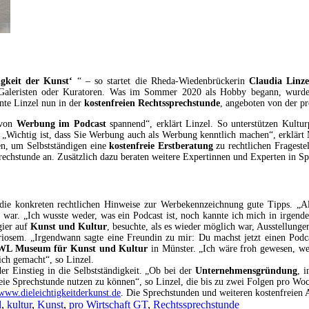
igkeit der Kunst‘
“ – so startet die Rheda-Wiedenbrückerin
Claudia Linze
Galeristen oder Kuratoren. Was im Sommer 2020 als Hobby begann, wurde ra
nnte Linzel nun in der
kostenfreien Rechtssprechstunde
, angeboten von der pr
 von
Werbung im Podcast
spannend“, erklärt Linzel. So unterstützen Kultur
. „Wichtig ist, dass Sie Werbung auch als Werbung kenntlich machen“, erklär
en, um Selbstständigen eine
kostenfreie Erstberatung
zu rechtlichen Frageste
rechstunde an. Zusätzlich dazu beraten weitere Expertinnen und Experten in S
nd die konkreten rechtlichen Hinweise zur Werbekennzeichnung gute Tipps. „A
g war. „Ich wusste weder, was ein Podcast ist, noch kannte ich mich in irgen
gier auf
Kunst und Kultur
, besuchte, als es wieder möglich war, Ausstellung
sem. „Irgendwann sagte eine Freundin zu mir: Du machst jetzt einen Podcast
WL Museum für Kunst und Kultur
in Münster. „Ich wäre froh gewesen, we
ich gemacht“, so Linzel.
er Einstieg in die Selbstständigkeit. „Ob bei der
Unternehmensgründung
, 
reie Sprechstunde nutzen zu können“, so Linzel, die bis zu zwei Folgen pro Woc
www.dieleichtigkeitderkunst.de
. Die Sprechstunden und weiteren kostenfreien 
l
,
kultur
,
Kunst
,
pro Wirtschaft GT
,
Rechtssprechstunde