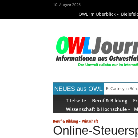
10. August 2026
OWL im Überblick
Bielefel
NEUES aus OWL
ReCartney in Büre
Titelseite
Beruf & Bildung
Fr
Wissenschaft & Hochschule
M
-
Beruf & Bildung
Wirtschaft
Online-Steuers