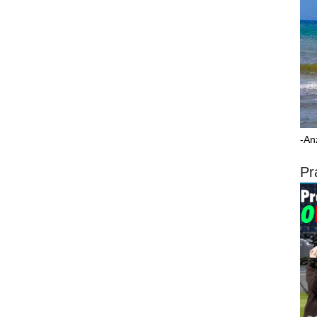
-An
Pr