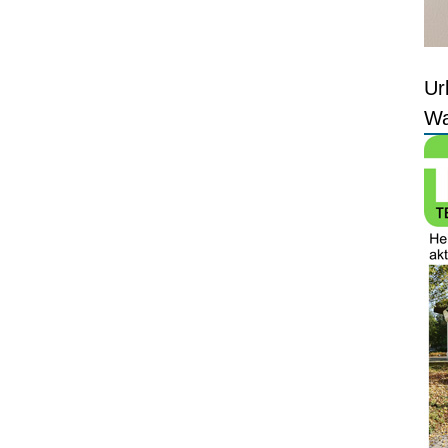
Ur
Wa