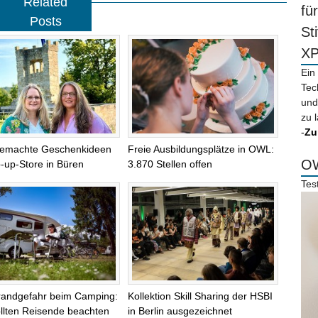
Related
fü
Posts
St
X
Ein
Tec
und
zu 
-
Zu
emachte Geschenkideen
Freie Ausbildungsplätze in OWL:
OW
-up-Store in Büren
3.870 Stellen offen
Tes
randgefahr beim Camping:
Kollektion Skill Sharing der HSBI
llten Reisende beachten
in Berlin ausgezeichnet