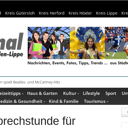
d
Kreis Gütersloh
Kreis Herford
Kreis Höxter
Kreis Lippe
Kre
n spielt Beatles- und McCartney-Hits
eizeittipps
Haus & Garten
Kultur
Lifestyle
Sport
Um
edizin & Gesundheit
Kind & Familie
Tourismus
prechstunde für