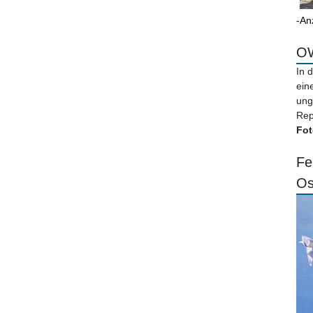
-An
OW
In 
ein
ung
Rep
Fot
Fe
Os