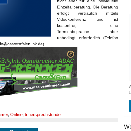
nicht aber für eine individuelle
Einzelfallberatung. Die Beratung
erfolgt vertraulich mittels
Videokonferenz und ist
kostenfrei, eine
Terminabsprache aber
unbedingt erforderlich (Telefon
ein@ostwestfalen.ihk.de).
W
L
hmer
,
Online
,
teuersprechstunde
We