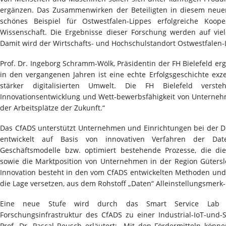
ergänzen. Das Zusammenwirken der Beteiligten in diesem neue
schönes Beispiel für Ostwestfalen-Lippes erfolgreiche Koop
Wissenschaft. Die Ergebnisse dieser Forschung werden auf viel
Damit wird der Wirtschafts- und Hochschulstandort Ostwestfalen-L
Prof. Dr. Ingeborg Schramm-Wölk, Präsidentin der FH Bielefeld er
in den vergangenen Jahren ist eine echte Erfolgsgeschichte exz
stärker digitalisierten Umwelt. Die FH Bielefeld verst
Innovationsentwicklung und Wett-bewerbsfähigkeit von Unternehm
der Arbeitsplätze der Zukunft.“
Das CfADS unterstützt Unternehmen und Einrichtungen bei der D
entwickelt auf Basis von innovativen Verfahren der Da
Geschäftsmodelle bzw. optimiert bestehende Prozesse, die die
sowie die Marktposition von Unternehmen in der Region Gütersl
Innovation besteht in den vom CfADS entwickelten Methoden und
die Lage versetzen, aus dem Rohstoff „Daten“ Alleinstellungsmer
Eine neue Stufe wird durch das Smart Service Lab e
Forschungsinfrastruktur des CfADS zu einer Industrial-IoT-und-S
Prof. Dr. Pascal Reusch erläutert: „Mit den Fördermitteln könne