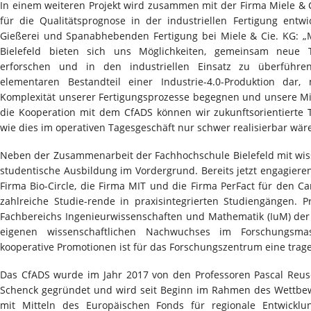
In einem weiteren Projekt wird zusammen mit der Firma Miele & 
für die Qualitätsprognose in der industriellen Fertigung entwic
Gießerei und Spanabhebenden Fertigung bei Miele & Cie. KG: „
Bielefeld bieten sich uns Möglichkeiten, gemeinsam neue
erforschen und in den industriellen Einsatz zu überführen
elementaren Bestandteil einer Industrie-4.0-Produktion dar
Komplexität unserer Fertigungsprozesse begegnen und unsere Mi
die Kooperation mit dem CfADS können wir zukunftsorientierte 
wie dies im operativen Tagesgeschäft nur schwer realisierbar wär
Neben der Zusammenarbeit der Fachhochschule Bielefeld mit wiss
studentische Ausbildung im Vordergrund. Bereits jetzt engagieren 
Firma Bio-Circle, die Firma MIT und die Firma PerFact für den 
zahlreiche Studie-rende in praxisintegrierten Studiengängen. 
Fachbereichs Ingenieurwissenschaften und Mathematik (IuM) der 
eigenen wissenschaftlichen Nachwuchses im Forschungsm
kooperative Promotionen ist für das Forschungszentrum eine trag
Das CfADS wurde im Jahr 2017 von den Professoren Pascal Reu
Schenck gegründet und wird seit Beginn im Rahmen des Wettbew
mit Mitteln des Europäischen Fonds für regionale Entwick