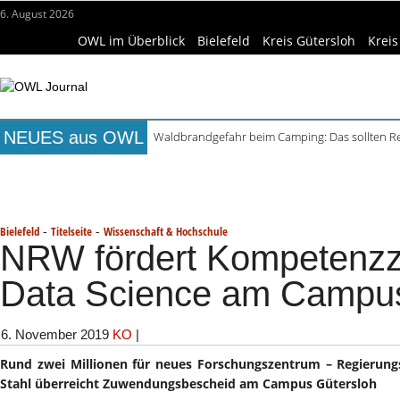
6. August 2026
OWL im Überblick
Bielefeld
Kreis Gütersloh
Kreis
NEUES aus OWL
Waldbrandgefahr beim Camping: Das sollten R
Städtepartnerschaft Büren und Ignalina beim S
Titelseite
Beruf & Bildung
Freizeittipps
Haus & Ga
Kollektion Skill Sharing der HSBI in Berlin ausg
Matteo Raggi Quartett in Harsewinkel spielt zwe
Wissenschaft & Hochschule
Medizin & Gesundheit
K
Berufsbegleitender Bachelorstudiengang Betrieb
-
-
Bielefeld
Titelseite
Wissenschaft & Hochschule
NRW fördert Kompetenzz
Data Science am Campus
6. November 2019
KO
|
Rund zwei Millionen für neues Forschungszentrum – Regierun
Stahl überreicht Zuwendungsbescheid am Campus Gütersloh