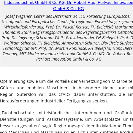
Josef Wegener, Leiter des Dezernats 34 „EU-Förderung Europäischer
Sozialfonds und Europäischer Fonds für regionale Entwicklung, regiona
Wirtschaftsförderung; Prof. Dr. Pascal Reusch, FH Bielefeld; Marianne
Thomann-Stahl, Regierungspräsidentin des Regierungsbezirks Detmold
Prof. Dr. Ingeborg Schramm-Wölk, Präsidentin der FH Bielefeld; Prof. D
Wolfram Schenck, FH Bielefeld; Anne-Katrin Schürer, Bio-Circle Surfac
Technology GmbH; Prof. Dr. Martin Kohlhase, FH Bielefeld; Hans-Diete
Tenhaef, MIT Moderne Industrietechnik GmbH & Co KG; Dr. Robert Rae
PerFact Innovation GmbH & Co. KG
Optimierung sowie um die Vorteile der Vernetzung von Mitarbeiter
Gütern und mobilen Maschinen. Insbesondere kleine und mi
Region Gütersloh will das CfADS dabei unter-stützen, die Ein
Herausforderungen industrieller Fertigung zu senken.
„Fachhochschule, mittelständische Unternehmen und Großun
Dienstleistungen und Assistenzsysteme, um Arbeitsplätze un-t
besser zu gestalten“ sagte Regierungs-präsidentin Marianne Thom
von Menschen und Maschinen sollen sich unter künftigen Produk