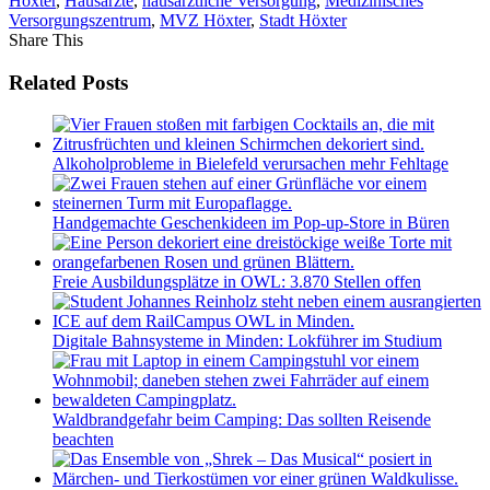
Höxter
,
Hausärzte
,
hausärztliche Versorgung
,
Medizinisches
Versorgungszentrum
,
MVZ Höxter
,
Stadt Höxter
Share This
Related Posts
Alkoholprobleme in Bielefeld verursachen mehr Fehltage
Handgemachte Geschenkideen im Pop-up-Store in Büren
Freie Ausbildungsplätze in OWL: 3.870 Stellen offen
Digitale Bahnsysteme in Minden: Lokführer im Studium
Waldbrandgefahr beim Camping: Das sollten Reisende
beachten