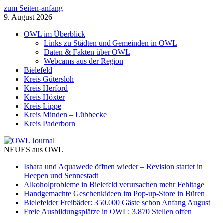
zum Seiten-anfang
9. August 2026
OWL im Überblick
Links zu Städten und Gemeinden in OWL
Daten & Fakten über OWL
Webcams aus der Region
Bielefeld
Kreis Gütersloh
Kreis Herford
Kreis Höxter
Kreis Lippe
Kreis Minden – Lübbecke
Kreis Paderborn
NEUES aus OWL
Ishara und Aquawede öffnen wieder – Revision startet in
Heepen und Sennestadt
Alkoholprobleme in Bielefeld verursachen mehr Fehltage
Handgemachte Geschenkideen im Pop-up-Store in Büren
Bielefelder Freibäder: 350.000 Gäste schon Anfang August
Freie Ausbildungsplätze in OWL: 3.870 Stellen offen