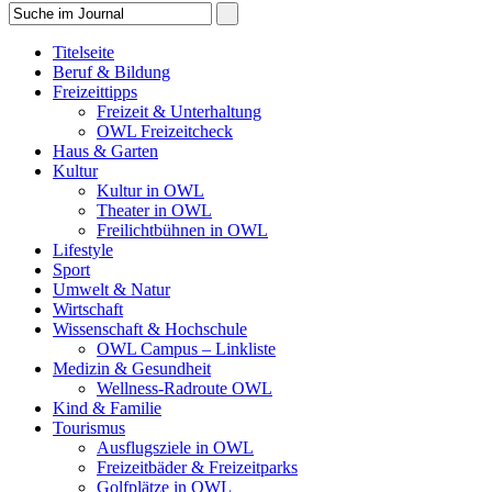
Titelseite
Beruf & Bildung
Freizeittipps
Freizeit & Unterhaltung
OWL Freizeitcheck
Haus & Garten
Kultur
Kultur in OWL
Theater in OWL
Freilichtbühnen in OWL
Lifestyle
Sport
Umwelt & Natur
Wirtschaft
Wissenschaft & Hochschule
OWL Campus – Linkliste
Medizin & Gesundheit
Wellness-Radroute OWL
Kind & Familie
Tourismus
Ausflugsziele in OWL
Freizeitbäder & Freizeitparks
Golfplätze in OWL