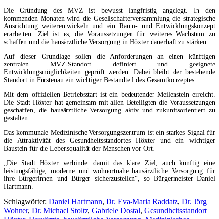
Die Gründung des MVZ ist bewusst langfristig angelegt. In den
kommenden Monaten wird die Gesellschafterversammlung die strategische
Ausrichtung weiterentwickeln und ein Raum- und Entwicklungskonzept
erarbeiten. Ziel ist es, die Voraussetzungen für weiteres Wachstum zu
schaffen und die hausärztliche Versorgung in Höxter dauerhaft zu stärken.
Auf dieser Grundlage sollen die Anforderungen an einen künftigen
zentralen MVZ-Standort definiert und geeignete
Entwicklungsmöglichkeiten geprüft werden. Dabei bleibt der bestehende
Standort in Fürstenau ein wichtiger Bestandteil des Gesamtkonzeptes.
Mit dem offiziellen Betriebsstart ist ein bedeutender Meilenstein erreicht.
Die Stadt Höxter hat gemeinsam mit allen Beteiligten die Voraussetzungen
geschaffen, die hausärztliche Versorgung aktiv und zukunftsorientiert zu
gestalten.
Das kommunale Medizinische Versorgungszentrum ist ein starkes Signal für
die Attraktivität des Gesundheitsstandortes Höxter und ein wichtiger
Baustein für die Lebensqualität der Menschen vor Ort.
„Die Stadt Höxter verbindet damit das klare Ziel, auch künftig eine
leistungsfähige, moderne und wohnortnahe hausärztliche Versorgung für
ihre Bürgerinnen und Bürger sicherzustellen“, so Bürgermeister Daniel
Hartmann.
Schlagwörter:
Daniel Hartmann
,
Dr. Eva-Maria Raddatz
,
Dr. Jörg
Wohner
,
Dr. Michael Stoltz
,
Gabriele Dostal
,
Gesundheitsstandort