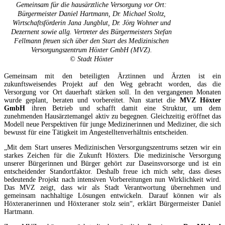
Gemeinsam für die hausärztliche Versorgung vor Ort:
Bürgermeister Daniel Hartmann, Dr. Michael Stoltz,
Wirtschaftsförderin Jana Jungblut, Dr. Jörg Wohner und
Dezernent sowie allg. Vertreter des Bürgermeisters Stefan
Fellmann freuen sich über den Start des Medizinischen
Versorgungszentrum Höxter GmbH (MVZ).
© Stadt Höxter
Gemeinsam mit den beteiligten Ärztinnen und Ärzten ist ein
zukunftsweisendes Projekt auf den Weg gebracht worden, das die
Versorgung vor Ort dauerhaft stärken soll. In den vergangenen Monaten
wurde geplant, beraten und vorbereitet. Nun startet die
MVZ Höxter
GmbH
ihren Betrieb und schafft damit eine Struktur, um dem
zunehmenden Hausärztemangel aktiv zu begegnen. Gleichzeitig eröffnet das
Modell neue Perspektiven für junge Medizinerinnen und Mediziner, die sich
bewusst für eine Tätigkeit im Angestelltenverhältnis entscheiden.
„Mit dem Start unseres Medizinischen Versorgungszentrums setzen wir ein
starkes Zeichen für die Zukunft Höxters. Die medizinische Versorgung
unserer Bürgerinnen und Bürger gehört zur Daseinsvorsorge und ist ein
entscheidender Standortfaktor. Deshalb freue ich mich sehr, dass dieses
bedeutende Projekt nach intensiven Vorbereitungen nun Wirklichkeit wird.
Das MVZ zeigt, dass wir als Stadt Verantwortung übernehmen und
gemeinsam nachhaltige Lösungen entwickeln. Darauf können wir als
Höxteranerinnen und Höxteraner stolz sein“, erklärt Bürgermeister Daniel
Hartmann.