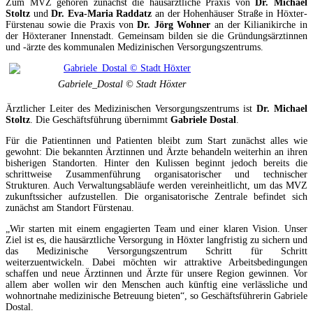
Zum MVZ gehören zunächst die hausärztliche Praxis von
Dr. Michael
Stoltz
und
Dr. Eva-Maria Raddatz
an der Hohenhäuser Straße in Höxter-
Fürstenau sowie die Praxis von
Dr. Jörg Wohner
an der Kilianikirche in
der Höxteraner Innenstadt. Gemeinsam bilden sie die Gründungsärztinnen
und -ärzte des kommunalen Medizinischen Versorgungszentrums.
Gabriele_Dostal © Stadt Höxter
Ärztlicher Leiter des Medizinischen Versorgungszentrums ist
Dr. Michael
Stoltz
. Die Geschäftsführung übernimmt
Gabriele Dostal
.
Für die Patientinnen und Patienten bleibt zum Start zunächst alles wie
gewohnt: Die bekannten Ärztinnen und Ärzte behandeln weiterhin an ihren
bisherigen Standorten. Hinter den Kulissen beginnt jedoch bereits die
schrittweise Zusammenführung organisatorischer und technischer
Strukturen. Auch Verwaltungsabläufe werden vereinheitlicht, um das MVZ
zukunftssicher aufzustellen. Die organisatorische Zentrale befindet sich
zunächst am Standort Fürstenau.
„Wir starten mit einem engagierten Team und einer klaren Vision. Unser
Ziel ist es, die hausärztliche Versorgung in Höxter langfristig zu sichern und
das Medizinische Versorgungszentrum Schritt für Schritt
weiterzuentwickeln. Dabei möchten wir attraktive Arbeitsbedingungen
schaffen und neue Ärztinnen und Ärzte für unsere Region gewinnen. Vor
allem aber wollen wir den Menschen auch künftig eine verlässliche und
wohnortnahe medizinische Betreuung bieten“, so Geschäftsführerin Gabriele
Dostal.