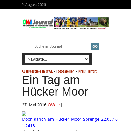
9. August 2026
-
-
Ausflugsziele in OWL
Fotogalerien
Kreis Herford
Ein Tag am
Hücker Moor
27. Mai 2016
OWLjr
|