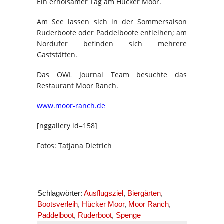
Ein erholsamer Tag am Hücker Moor.
Am See lassen sich in der Sommersaison
Ruderboote oder Paddelboote entleihen; am
Nordufer befinden sich mehrere
Gaststätten.
Das OWL Journal Team besuchte das
Restaurant Moor Ranch.
www.moor-ranch.de
[nggallery id=158]
Fotos: Tatjana Dietrich
Schlagwörter:
Ausflugsziel
,
Biergärten
,
Bootsverleih
,
Hücker Moor
,
Moor Ranch
,
Paddelboot
,
Ruderboot
,
Spenge