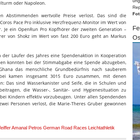
ung
felturm oder Napoleon.
Rep
Fot
n Abstimmenden wertvolle Preise verlost. Das sind die
Coros Pace Pro inklusive Herzfrequenz-Monitor im Wert von
Fe
r. Je ein OpenRun Pro Kopfhörer der zweiten Generation –
hörer von Shokz im Wert von fast 200 Euro geht an Markus
Os
 der Läufer des Jahres eine Spendenaktion in Kooperation
enden konnten bei der Stimmabgabe eine Spende abzugeben,
en Ghana das menschliche Grundbedürfnis nach sauberem
Dabei kamen insgesamt 3015 Euro zusammen, mit denen
n: Das sind Wasserkanister und Seife, die in Schulen und
eitragen, die Wasser-, Sanitär- und Hygienesituation zu
bei Kindern effektiv vorzubeugen. Unter allen Spendenden
zwei Personen verlost, die Marie-Theres Gruber gewonnen
feiffer Amanal Petros German Road Races Leichtathletik