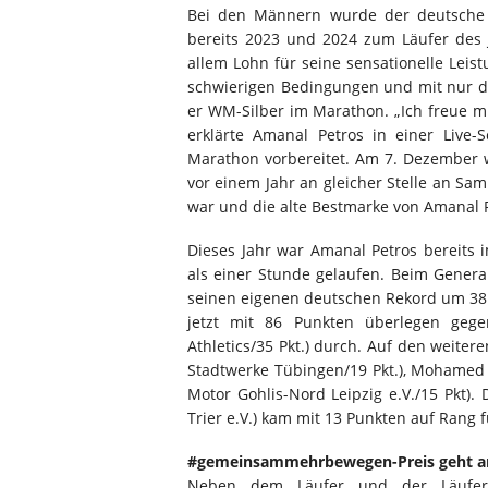
Bei den Männern wurde der deutsche 
bereits 2023 und 2024 zum Läufer des J
allem Lohn für seine sensationelle Leist
schwierigen Bedingungen und mit nur d
er WM-Silber im Marathon. „Ich freue mi
erklärte Amanal Petros in einer Live-
Marathon vorbereitet. Am 7. Dezember w
vor einem Jahr an gleicher Stelle an Sam
war und die alte Bestmarke von Amanal 
Dieses Jahr war Amanal Petros bereits 
als einer Stunde gelaufen. Beim Genera
seinen eigenen deutschen Rekord um 38 
jetzt mit 86 Punkten überlegen gegen
Athletics/35 Pkt.) durch. Auf den weiter
Stadtwerke Tübingen/19 Pkt.), Mohamed A
Motor Gohlis-Nord Leipzig e.V./15 Pkt).
Trier e.V.) kam mit 13 Punkten auf Rang f
#gemeinsammehrbewegen-Preis geht an
Neben dem Läufer und der Läuferi