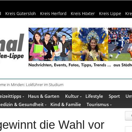
d
Kreis Gütersloh
Kreis Herford
Kreis Höxter
Kreis Lippe
Kre
teme in Minden: Lokführer im Studium
beim Camping: Das sollten Reisende beachten
eizeittipps
Haus & Garten
Kultur
Lifestyle
Sport
Um
edizin & Gesundheit
Kind & Familie
Tourismus
 gewinnt die Wahl vor