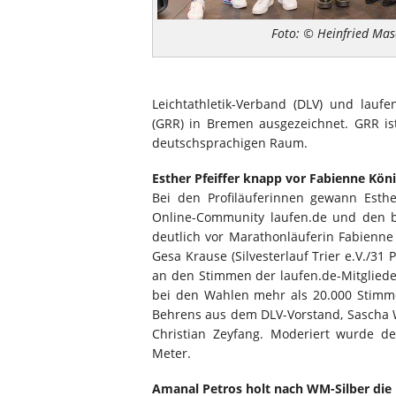
Foto: © Heinfried Ma
Leichtathletik-Verband (DLV) und lau
(GRR) in Bremen ausgezeichnet. GRR is
deutschsprachigen Raum.
Esther Pfeiffer knapp vor Fabienne Köni
Bei den Profiläuferinnen gewann Esth
Online-Community laufen.de und den b
deutlich vor Marathonläuferin Fabienne
Gesa Krause (Silvesterlauf Trier e.V./31
an den Stimmen der laufen.de-Mitglied
bei den Wahlen mehr als 20.000 Stimm
Behrens aus dem DLV-Vorstand, Sascha
Christian Zeyfang. Moderiert wurde d
Meter.
Amanal Petros holt nach WM-Silber die