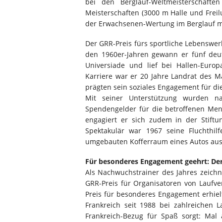
bei den Berglauf-Weltmeisterschaft
Meisterschaften (3000 m Halle und Freilu
der Erwachsenen-Wertung im Berglauf m
Der GRR-Preis fürs sportliche Lebenswerk
den 1960er-Jahren gewann er fünf deut
Universiade und lief bei Hallen-Europ
Karriere war er 20 Jahre Landrat des Ma
prägten sein soziales Engagement für die
Mit seiner Unterstützung wurden 
Spendengelder für die betroffenen Me
engagiert er sich zudem in der Stiftu
Spektakulär war 1967 seine Fluchthil
umgebauten Kofferraum eines Autos aus 
Für besonderes Engagement geehrt: Der
Als Nachwuchstrainer des Jahres zeichn
GRR-Preis für Organisatoren von Laufv
Preis für besonderes Engagement erhiel
Frankreich seit 1988 bei zahlreichen
Frankreich-Bezug für Spaß sorgt: Mal 