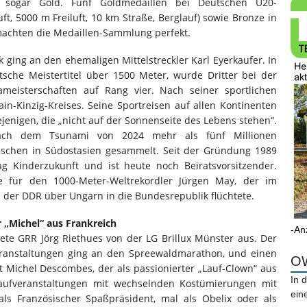
en sogar Gold. Fünf Goldmedaillen bei Deutschen U20-
ft, 5000 m Freiluft, 10 km Straße, Berglauf) sowie Bronze in
achten die Medaillen-Sammlung perfekt.
 ging an den ehemaligen Mittelstreckler Karl Eyerkaufer. In
sche Meistertitel über 1500 Meter, wurde Dritter bei der
ameisterschaften auf Rang vier. Nach seiner sportlichen
in-Kinzig-Kreises. Seine Sportreisen auf allen Kontinenten
jenigen, die „nicht auf der Sonnenseite des Lebens stehen“.
nach dem Tsunami von 2024 mehr als fünf Millionen
nschen in Südostasien gesammelt. Seit der Gründung 1989
ng Kinderzukunft und ist heute noch Beiratsvorsitzender.
fe für den 1000-Meter-Weltrekordler Jürgen May, der im
der DDR über Ungarn in die Bundesrepublik flüchtete.
 „Michel“ aus Frankreich
-An
ete GRR Jörg Riethues von der LG Brillux Münster aus. Der
eranstaltungen ging an den Spreewaldmarathon, und einen
OW
t Michel Descombes, der als passionierter „Lauf-Clown“ aus
In 
 Laufveranstaltungen mit wechselnden Kostümierungen mit
ein
als Französischer Spaßpräsident, mal als Obelix oder als