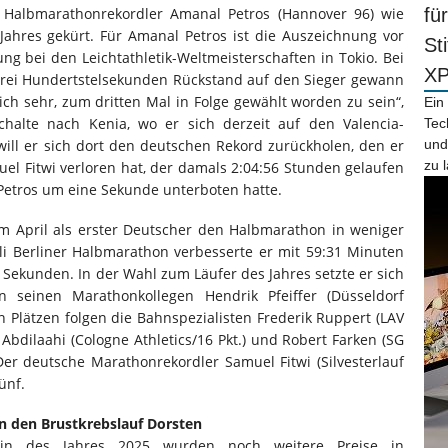
Halbmarathonrekordler Amanal Petros (Hannover 96) wie
fü
ahres gekürt. Für Amanal Petros ist die Auszeichnung vor
St
ung bei den Leichtathletik-Weltmeisterschaften in Tokio. Bei
X
rei Hundertstelsekunden Rückstand auf den Sieger gewann
ch sehr, zum dritten Mal in Folge gewählt worden zu sein“,
Ein
Schalte nach Kenia, wo er sich derzeit auf den Valencia-
Tec
ill er sich dort den deutschen Rekord zurückholen, den er
und
zu 
uel Fitwi verloren hat, der damals 2:04:56 Stunden gelaufen
Petros um eine Sekunde unterboten hatte.
im April als erster Deutscher den Halbmarathon in weniger
li Berliner Halbmarathon verbesserte er mit 59:31 Minuten
Sekunden. In der Wahl zum Läufer des Jahres setzte er sich
 seinen Marathonkollegen Hendrik Pfeiffer (Düsseldorf
en Plätzen folgen die Bahnspezialisten Frederik Ruppert (LAV
bdilaahi (Cologne Athletics/16 Pkt.) und Robert Farken (SG
 Der deutsche Marathonrekordler Samuel Fitwi (Silvesterlauf
ünf.
 den Brustkrebslauf Dorsten
n des Jahres 2025 wurden noch weitere Preise in