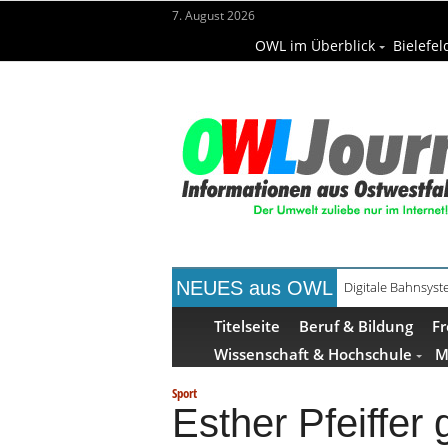
7. August 2026
OWL im Überblick
Bielefel
NEUES aus OWL
Digitale Bahnsys
Waldbrandgefahr 
Titelseite
Beruf & Bildung
Fr
Wissenschaft & Hochschule
M
Sport
Esther Pfeiffer