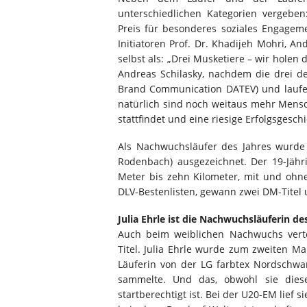
unterschiedlichen Kategorien vergeb
Preis für besonderes soziales Engagem
Initiatoren Prof. Dr. Khadijeh Mohri, An
selbst als: „Drei Musketiere – wir hole
Andreas Schilasky, nachdem die drei de
Brand Communication DATEV) und laufen
natürlich sind noch weitaus mehr Mensch
stattfindet und eine riesige Erfolgsgesc
Als Nachwuchsläufer des Jahres wurde
Rodenbach) ausgezeichnet. Der 19-Jähri
Meter bis zehn Kilometer, mit und ohne
DLV-Bestenlisten, gewann zwei DM-Titel u
Julia Ehrle ist die Nachwuchsläuferin de
Auch beim weiblichen Nachwuchs verte
Titel. Julia Ehrle wurde zum zweiten Mal
Läuferin von der LG farbtex Nordschwa
sammelte. Und das, obwohl sie dies
startberechtigt ist. Bei der U20-EM lief