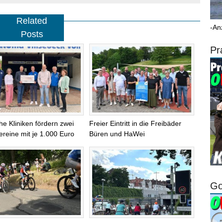
Related
-An
Posts
Pr
che Kliniken fördern zwei
Freier Eintritt in die Freibäder
ereine mit je 1.000 Euro
Büren und HaWei
Go