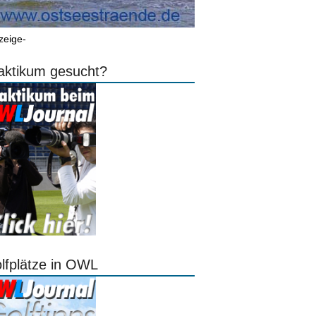
zeige-
aktikum gesucht?
lfplätze in OWL