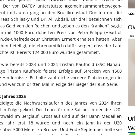
en: Der von DATEV unterstützte #gemeinsammehrbewegen-
ent im Laufen ging an den Brustkrebslauf Dorsten um die
-
Zu
dreas Schilasky und Dr. Ali Abdali. Dir drei bezeichnen sich
n das Geld von den Reichen und geben es den Kranken“, sagte
OW
n mit 1000 Euro dotierten Preis von Petra Pillipp (Head of
Tes
.de-Chefredakteur Christian Ermert erhalten hatten. Aber
en beteiligt, die ehrenamtlich dafür sorgen, dass der Lauf
hichte ist: Bereits 124.000 Euro wurden gesammelt.
 wie bereits 2023 und 2024 Tristan Kaufhold (SSC Hanau-
ge Tristan Kaufhold feierte Erfolge auf Strecken von 1500
 Hindernisse. Er holte zahlreiche vordere Platzierungen in
nd war zum dritten Mal in Folge der Sieger der R5K-Serie.
s Jahres 2025
idigte die Nachwuchsläuferin des Jahres von 2024 ihren
 in Folge gekürt. Der Lohn für eine Saison, in der die U20-
rzwald im Berglauf, Crosslauf und auf der Bahn Medaillen
Ur
es Jahr erst 18 wurde und noch ein Jahr in der U20
Wa
 sie über 5000 Meter zu Bronze. Und Ende September holte sie