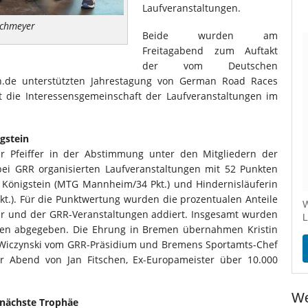
Laufveranstaltungen.
schmeyer
Beide wurden am
Freitagabend zum Auftakt
der vom Deutschen
fen.de unterstützten Jahrestagung von German Road Races
t die Interessensgemeinschaft der Laufveranstaltungen im
gstein
er Pfeiffer in der Abstimmung unter den Mitgliedern der
ei GRR organisierten Laufveranstaltungen mit 52 Punkten
 Königstein (MTG Mannheim/34 Pkt.) und Hindernisläuferin
 Pkt.). Für die Punktwertung wurden die prozentualen Anteile
W
er und der GRR-Veranstaltungen addiert. Insgesamt wurden
L
en abgegeben. Die Ehrung in Bremen übernahmen Kristin
 Wiczynski vom GRR-Präsidium und Bremens Sportamts-Chef
er Abend von Jan Fitschen, Ex-Europameister über 10.000
We
 nächste Trophäe