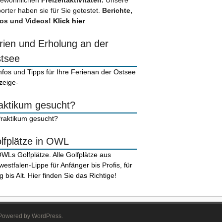
ewöhnlichen
Freizeitaktivitäten.
Unsere
orter haben sie für Sie getestet.
Berichte,
os und Videos!
Klick hier
rien und Erholung an der
tsee
zeige-
aktikum gesucht?
lfplätze in OWL
. Powered by WordPress.