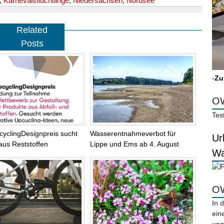
,
Karnevalsflüchtlinge
,
Niedersachsen
,
Nordsee
Related
Posts
-
Zu
OW
Tes
cyclingDesignpreis sucht
Wasserentnahmeverbot für
Ur
aus Reststoffen
Lippe und Ems ab 4. August
Wa
OW
In 
ein