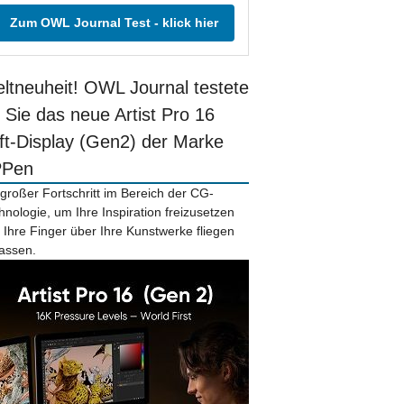
Zum OWL Journal Test - klick hier
ltneuheit! OWL Journal testete
r Sie das neue Artist Pro 16
ift-Display (Gen2) der Marke
PPen
 großer Fortschritt im Bereich der CG-
hnologie, um Ihre Inspiration freizusetzen
 Ihre Finger über Ihre Kunstwerke fliegen
lassen.