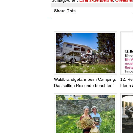
Schlagwörter:
Esens-Bensersie
,
Greetsiel
Share This
Waldbrandgefahr beim Camping:
12. Re
Das sollten Reisende beachten
Ideen 