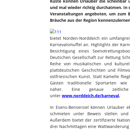
Küste können Urlauber die scheinbar 
und mal wieder richtig durchatmen. In 
Veranstaltungen angeboten, um zum Be
Bräuche aus der Region kennenzulernen
bietet Norden-Norddeich ein umfangre
Karnevalsmuffel an. Highlights der Karn
Besichtigung eines Seenotrettungsb
Deutschen Gesellschaft zur Rettung Sch
Reihe von musikalischen und kulture
plattdeutschen Geschichten und Filmv
ostfriesischen Kunst. Statt Kamelle fli
Gästen traditionelle Sportarten wi
näher. Eine genaue zeitliche
unter
www.norddeich.de/karneval
.
In Esens-Bensersiel können Urlauber 
schmieten unter Beweis stellen und 
Außerdem bietet der zertifizierte Nati
drei Nachmittagen eine Wattwanderung 