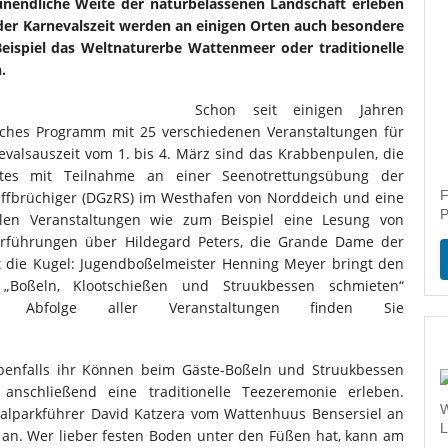
unendliche Weite der naturbelassenen Landschaft erleben
der Karnevalszeit werden an einigen Orten auch besondere
ispiel das Weltnaturerbe Wattenmeer oder traditionelle
.
Schon seit einigen Jahren
iches Programm mit 25 verschiedenen Veranstaltungen für
evalsauszeit vom 1. bis 4. März sind das Krabbenpulen, die
ootes mit Teilnahme an einer Seenotrettungsübung der
F
iffbrüchiger (DGzRS) im Westhafen von Norddeich und eine
P
llen Veranstaltungen wie zum Beispiel eine Lesung von
orführungen über Hildegard Peters, die Grande Dame der
egt die Kugel: Jugendboßelmeister Henning Meyer bringt den
e „Boßeln, Klootschießen und Struukbessen schmieten“
 Abfolge aller Veranstaltungen finden Sie
ebenfalls ihr Können beim Gäste-Boßeln und Struukbessen
anschließend eine traditionelle Teezeremonie erleben.
W
onalparkführer David Katzera vom Wattenhuus Bensersiel an
L
an. Wer lieber festen Boden unter den Füßen hat, kann am