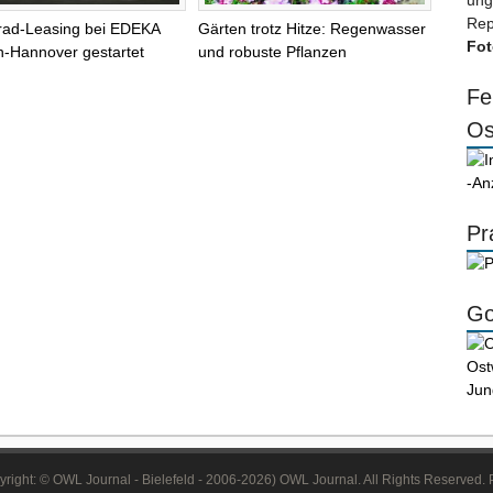
ung
Rep
rad-Leasing bei EDEKA
Gärten trotz Hitze: Regenwasser
Fot
-Hannover gestartet
und robuste Pflanzen
Fe
Os
-An
Pr
Go
right: © OWL Journal - Bielefeld - 2006-2026) OWL Journal. All Rights Reserved