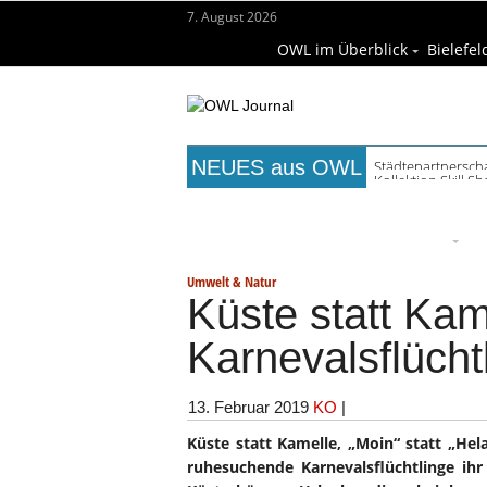
7. August 2026
OWL im Überblick
Bielefel
NEUES aus OWL
Kollektion Skill S
Titelseite
Beruf & Bildung
Fr
Wissenschaft & Hochschule
M
Umwelt & Natur
Küste statt Kame
Karnevalsflücht
13. Februar 2019
KO
|
Küste statt Kamelle, „Moin“ statt „Hel
ruhesuchende Karnevalsflüchtlinge ih