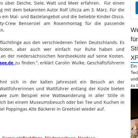
es über Deiche, Siele, Watt und Meer erfahren. Für einen
 mit dem bekannten Autor Rolf Ulicza am 3. März. Für die
 ein Mal- und Bastelangebot und die beliebte Kinder-Disco.
ty-Crew Bensersiel am Rosenmontag für die passende
We
ln.
fü
sflüchtlinge aus den verschiedenen Teilen Deutschlands. Es
St
geboten, aber auch wer einfach nur Ruhe haben und
an der niedersächsischen Nordseeküste auf seine Kosten.
X
see.de
zu finden.“, erklärt Carolin Wulke, Geschäftsführerin
Ein
Tec
und
ohnt sich in der kalten Jahreszeit ein Besuch an der
zu 
 Wattführerinnen und Wattführer entlang der Küste bieten
wie zum Beispiel eine Wattwanderung in aller Stille in
sich bei einem Museumsbesuch oder bei Tee und Kuchen in
l Poppingas Alte Bäckerei in Greetsiel wieder auf.