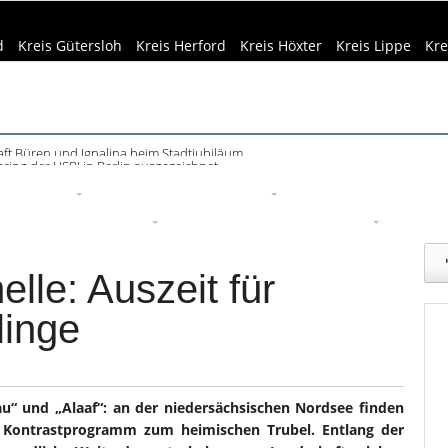
d
Kreis Gütersloh
Kreis Herford
Kreis Höxter
Kreis Lippe
Kre
haring der HSBI in Berlin ausgezeichnet
eizeittipps
Haus & Garten
Kultur
Lifestyle
Sport
Um
edizin & Gesundheit
Kind & Familie
Tourismus
lle: Auszeit für
linge
au“ und „Alaaf“: an der niedersächsischen Nordsee finden
r Kontrastprogramm zum heimischen Trubel. Entlang der