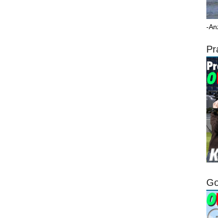
-An
Pr
Go