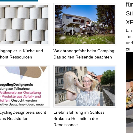
fü
St
X
Ein
Tec
und
zu 
ingpapier in Küche und
Waldbrandgefahr beim Camping:
chont Ressourcen
Das sollten Reisende beachten
cyclingDesignpreis sucht
Erlebnisführung im Schloss
aus Reststoffen
Brake zu Heilmitteln der
Renaissance