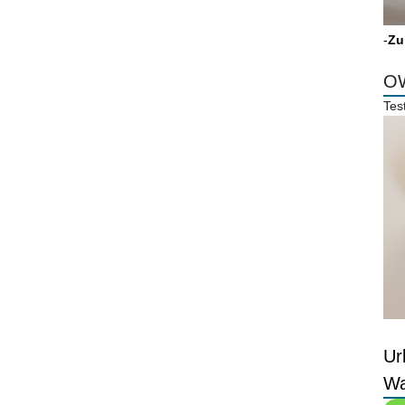
-
Zu
OW
Tes
Ur
Wa