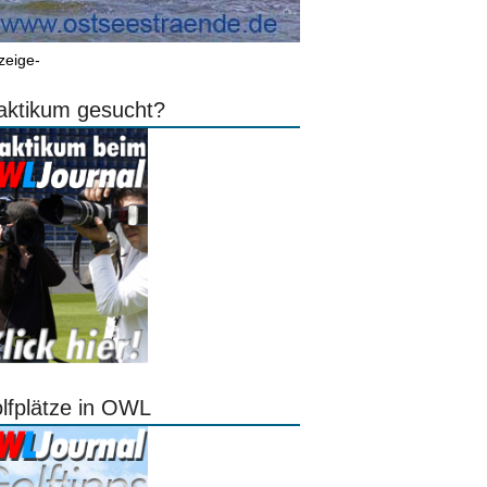
zeige-
aktikum gesucht?
lfplätze in OWL