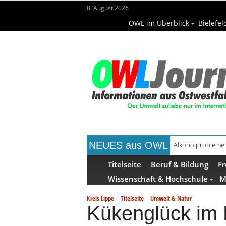
8. August 2026
OWL im Überblick
Bielefel
NEUES aus OWL
Handgemachte Ge
Titelseite
Beruf & Bildung
Fr
Wissenschaft & Hochschule
M
-
-
Kreis Lippe
Titelseite
Umwelt & Natur
Kükenglück im 