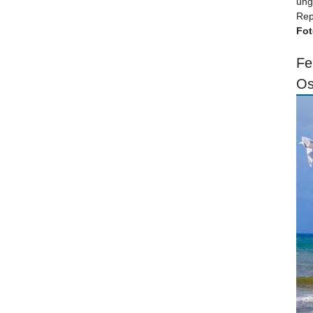
ung
Rep
Fot
Fe
Os