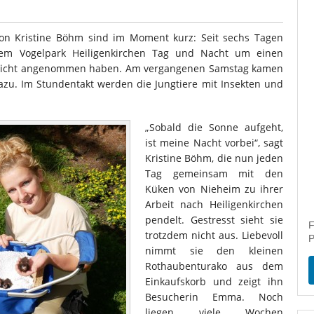
on Kristine Böhm sind im Moment kurz: Seit sechs Tagen
dem Vogelpark Heiligenkirchen Tag und Nacht um einen
hn nicht angenommen haben. Am vergangenen Samstag kamen
zu. Im Stundentakt werden die Jungtiere mit Insekten und
„Sobald die Sonne aufgeht,
ist meine Nacht vorbei“, sagt
Kristine Böhm, die nun jeden
Tag gemeinsam mit den
Küken von Nieheim zu ihrer
Arbeit nach Heiligenkirchen
pendelt. Gestresst sieht sie
F
trotzdem nicht aus. Liebevoll
P
nimmt sie den kleinen
Rothaubenturako aus dem
Einkaufskorb und zeigt ihn
Besucherin Emma. Noch
liegen viele Wochen