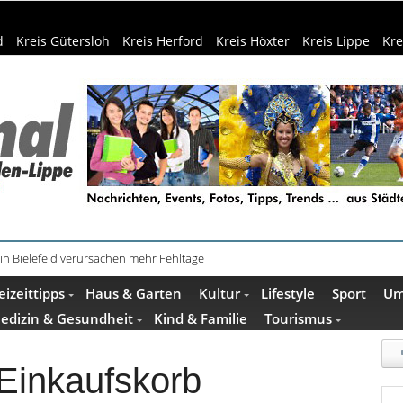
d
Kreis Gütersloh
Kreis Herford
Kreis Höxter
Kreis Lippe
Kre
schenkideen im Pop-up-Store in Büren
eizeittipps
Haus & Garten
Kultur
Lifestyle
Sport
Um
edizin & Gesundheit
Kind & Familie
Tourismus
Einkaufskorb