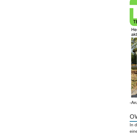
-An
OW
In 
ein