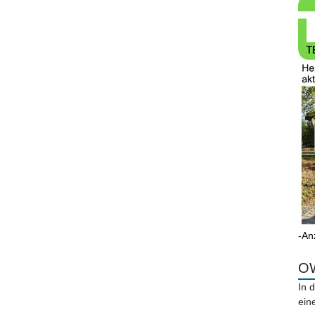
-An
OW
In 
ein