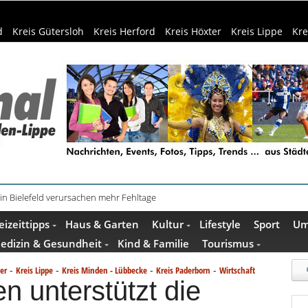
d
Kreis Gütersloh
Kreis Herford
Kreis Höxter
Kreis Lippe
Kre
in Bielefeld verursachen mehr Fehltage
schenkideen im Pop-up-Store in Büren
eizeittipps
Haus & Garten
Kultur
Lifestyle
Sport
Um
edizin & Gesundheit
Kind & Familie
Tourismus
-
-
-
-
er
Kreis Lippe
Kreis Minden - Lübbecke
Kreis Paderborn
Wirtschaft
n unterstützt die