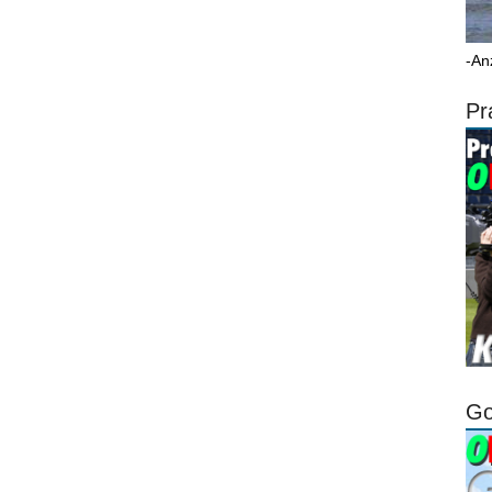
-An
Pr
Go