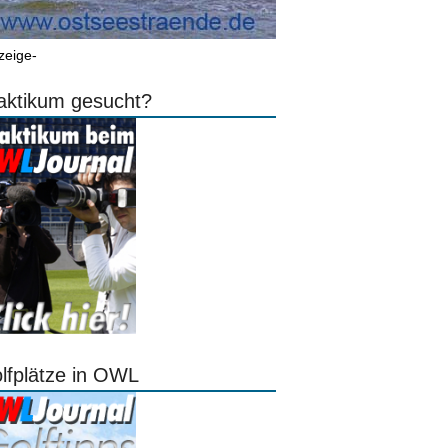
zeige-
aktikum gesucht?
lfplätze in OWL