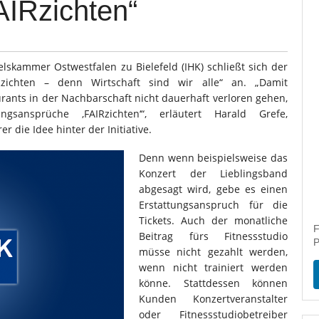
FAIRzichten“
lskammer Ostwestfalen zu Bielefeld (IHK) schließt sich der
IRzichten – denn Wirtschaft sind wir alle“ an. „Damit
urants in der Nachbarschaft nicht dauerhaft verloren gehen,
sansprüche ‚FAIRzichten‘“, erläutert Harald Grefe,
r die Idee hinter der Initiative.
Denn wenn beispielsweise das
Konzert der Lieblingsband
abgesagt wird, gebe es einen
Erstattungsanspruch für die
Tickets. Auch der monatliche
F
Beitrag fürs Fitnessstudio
P
müsse nicht gezahlt werden,
wenn nicht trainiert werden
könne. Stattdessen können
Kunden Konzertveranstalter
oder Fitnessstudiobetreiber