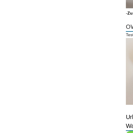
-
Zu
OW
Tes
Ur
Wa