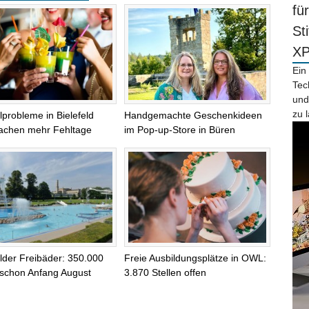
fü
St
X
Ein
Tec
und
zu 
lprobleme in Bielefeld
Handgemachte Geschenkideen
achen mehr Fehltage
im Pop-up-Store in Büren
elder Freibäder: 350.000
Freie Ausbildungsplätze in OWL:
schon Anfang August
3.870 Stellen offen