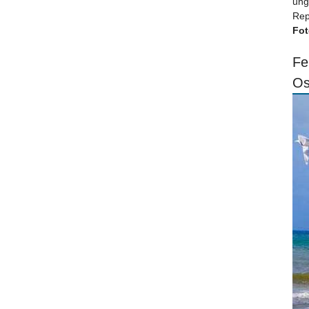
ung
Rep
Fot
Fe
Os