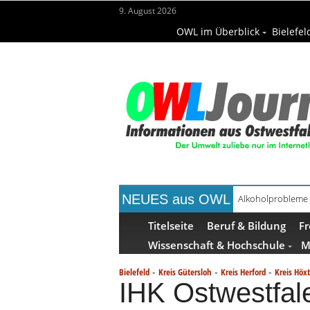
9. August 2026
OWL im Überblick
Bielefel
NEUES aus OWL
Alkoholprobleme 
Handgemachte Ge
Titelseite
Beruf & Bildung
Fr
Wissenschaft & Hochschule
M
-
-
-
Bielefeld
Kreis Gütersloh
Kreis Herford
Kreis Höxt
IHK Ostwestfale