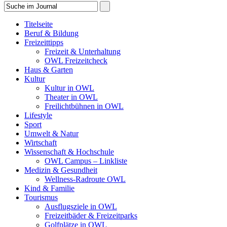
Titelseite
Beruf & Bildung
Freizeittipps
Freizeit & Unterhaltung
OWL Freizeitcheck
Haus & Garten
Kultur
Kultur in OWL
Theater in OWL
Freilichtbühnen in OWL
Lifestyle
Sport
Umwelt & Natur
Wirtschaft
Wissenschaft & Hochschule
OWL Campus – Linkliste
Medizin & Gesundheit
Wellness-Radroute OWL
Kind & Familie
Tourismus
Ausflugsziele in OWL
Freizeitbäder & Freizeitparks
Golfplätze in OWL