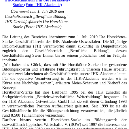
Übernimmt zum 1. Juli 2019 den
Geschäftsbereich „Berufliche Bildung“:
IHK-Geschäftsführerin Ute Horstkötter-
Starke (Foto: IHK-Akademie)
Die Leitung des Bereiches übernimmt zum 1. Juli 2019 Ute Horstkötter-
Starke, Geschäftsführerin der IHK-Akademie Ostwestfalen. Die 53-jährige
Diplom-Kauffrau (FH) verantwortet damit zukünftig in Doppelfunktion
zugleich den Geschäftsbereich „Berufliche Bildung“, dessen
Geschäftsführung Swen Binner bis zu seinem plötzlichen Tod im Frühjahr
innehatte.
„Wir haben das Glück, dass mit Ute Horstkötter-Starke eine gestandene
Bildungsexpertin und erfahrene Führungskraft in unserem Hause arbeitet,
die seit zwei Jahrzehnten als Geschäftsführerin unsere IHK-Akademie leitet.
Für die operative Verantwortung in der IHK-Akademie werden wir in
Kürze eine Nachfolge suchen“, erläutern Meier-Scheuven und Niehoff das
Konzept.
Horstkötter-Starke hat ihre Laufbahn 1995 bei der IHK zunächst als
Sachgebietsleiterin „Betriebswirtschaftliche Weiterbildung“ begonnen. In
der IHK-Akademie Ostwestfalen GmbH hat sie seit deren Gründung 1998
in verantwortlicher Position Aufbauarbeit geleistet. Seit 1999 ist sie als
Geschäftsführerin für die Bildungseinrichtung verantwortlich, die jährlich
rund 8.500 Teilnehmende verzeichnet.
Darüber hinaus vertritt Horstkötter-Starke im Bildungswerk der
ostwestfälisch-lippischen Wirtschaft e.V. (BOW) seit 1997 die Interessen der