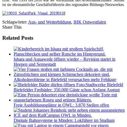
IHK. Von 1999 bis 2010 war sie Vorsitzende des Arbeitsausschusses. Seither
ist sie ehrenamtliche Geschäftsführerin des regionalen Bildungs-Netzwerkes.
Schlagwörter:
Aus- und Weiterbildung
,
IHK Ostwestfalen
Share This
Related Posts
Ishara und Aquawede öffnen wieder – Revision startet in
Heepen und Sennestadt
Alkoholprobleme in Bielefeld verursachen mehr Fehltage
Bielefelder Freibäder: 350.000 Gäste schon Anfang August
Freie Ausbildungsplätze in OWL: 3.870 Stellen offen
Digitale Bahnsysteme in Minden: Lokführer im Studium