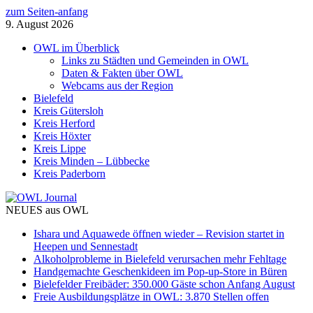
zum Seiten-anfang
9. August 2026
OWL im Überblick
Links zu Städten und Gemeinden in OWL
Daten & Fakten über OWL
Webcams aus der Region
Bielefeld
Kreis Gütersloh
Kreis Herford
Kreis Höxter
Kreis Lippe
Kreis Minden – Lübbecke
Kreis Paderborn
NEUES aus OWL
Ishara und Aquawede öffnen wieder – Revision startet in
Heepen und Sennestadt
Alkoholprobleme in Bielefeld verursachen mehr Fehltage
Handgemachte Geschenkideen im Pop-up-Store in Büren
Bielefelder Freibäder: 350.000 Gäste schon Anfang August
Freie Ausbildungsplätze in OWL: 3.870 Stellen offen