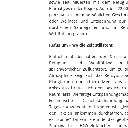
sowie seit neuesten mit dem Refugi
Einmaliges in der Region. Auf über 22.0
ganz nach seinem persönlichen Geschmac
oder Wellness und Entspannung pur 
nordischen Saunagarten und im Refu
Wohlfühlprogramm.
Refugium – wo die Zeit stillsteht
Einfach mal abschalten, den Stress ab
Refugium ist die Wohlfühlwelt im 
sprichwörtlicher Zufluchtsort, um zu 
Atmosphäre zeigt sich das Refugium v
Klangfarben und einem Meer aus an
Kokosnuss breitet sich dem Besucher ei
Raum lässt: Vielfältige Entspannungsma
kosmetische Gesichtsbehandlung
Tagesarrangements mit Namen wie „Morg
den Takt an: ankommen, durchatmen, ab
es „Sonne“ tanken, Freunde des gepf
Saunawelt des H2O eintauchen. Und w