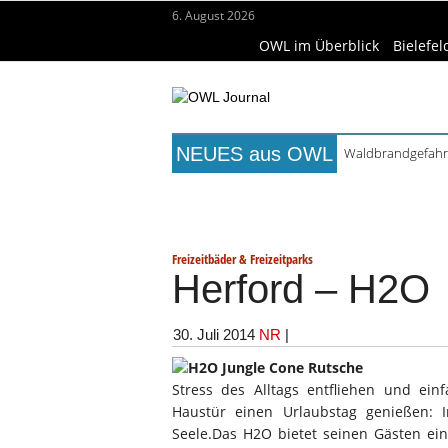
6. August 2026
OWL im Überblick
Bielefel
NEUES aus OWL
Waldbrandgefahr 
Städtepartnerscha
Titelseite
Beruf & Bildung
Fr
Kollektion Skill S
Matteo Raggi Quar
Wissenschaft & Hochschule
Me
Berufsbegleitende
Freizeitbäder & Freizeitparks
Herford – H2O
30. Juli 2014
NR
|
Stress des Alltags entfliehen und ei
Haustür einen Urlaubstag genießen: 
Seele.
Das H2O bietet seinen Gästen ein