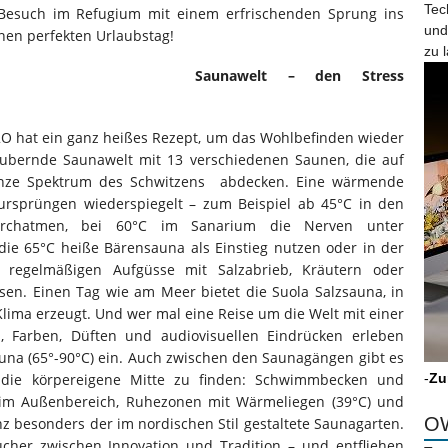
Tec
 Besuch im Refugium mit einem erfrischenden Sprung ins
und
inen perfekten Urlaubstag!
zu 
Saunawelt – den Stress
O hat ein ganz heißes Rezept, um das Wohlbefinden wieder
aubernde Saunawelt mit 13 verschiedenen Saunen, die auf
anze Spektrum des Schwitzens abdecken. Eine wärmende
tursprüngen wiederspiegelt – zum Beispiel ab 45°C in den
urchatmen, bei 60°C im Sanarium die Nerven unter
ie 65°C heiße Bärensauna als Einstieg nutzen oder in der
e regelmäßigen Aufgüsse mit Salzabrieb, Kräutern oder
en. Einen Tag wie am Meer bietet die Suola Salzsauna, in
Klima erzeugt. Und wer mal eine Reise um die Welt mit einer
 Farben, Düften und audiovisuellen Eindrücken erleben
auna (65°-90°C) ein. Auch zwischen den Saunagängen gibt es
 die körpereigene Mitte zu finden: Schwimmbecken und
-
Zu
 im Außenbereich, Ruhezonen mit Wärmeliegen (39°C) und
OW
 besonders der im nordischen Stil gestaltete Saunagarten.
her zwischen Innovation und Tradition – und entfliehen