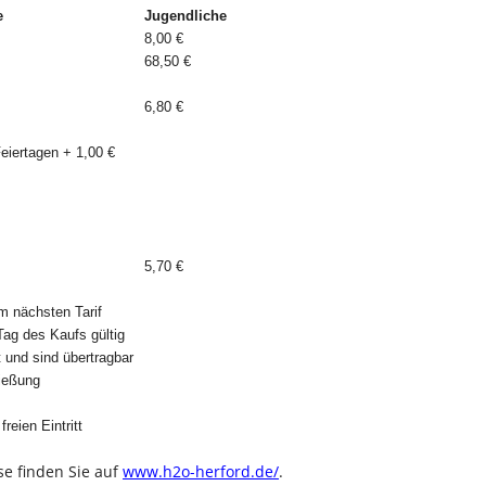
e
Jugendliche
8,00 €
68,50 €
6,80 €
eiertagen + 1,00 €
40 €
5,70 €
m nächsten Tarif
Tag des Kaufs gültig
 und sind übertragbar
ließung
reien Eintritt
e finden Sie auf
www.h2o-herford.de/
.