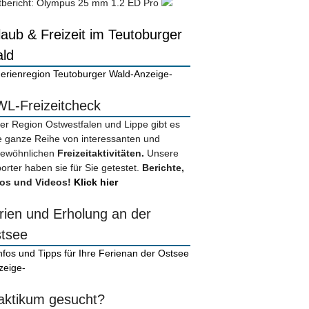
tbericht: Olympus 25 mm 1.2 ED Pro
laub & Freizeit im Teutoburger
ld
-Anzeige-
L-Freizeitcheck
der Region Ostwestfalen und Lippe gibt es
e ganze Reihe von interessanten und
ewöhnlichen
Freizeitaktivitäten.
Unsere
orter haben sie für Sie getestet.
Berichte,
os und Videos!
Klick hier
rien und Erholung an der
tsee
zeige-
aktikum gesucht?