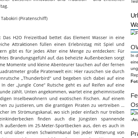
Tes
ltag.
Ur
Wa
n: Das H2O Freizeitbad bettet das Element Wasser in eine
iche Attraktionen füllen einen Erlebnistag mit Spiel und
OW
ern gibt es für jedes Alter eine Menge zu entdecken: Für
In 
htes Brandungsgefühl auf, das beheizte Außenbecken sorgt
ein
rme Momente und kleine Abenteurer tauchen auf der fernen
ung
 Quadratmeter große Piratenwelt ein: Hier rauschen sie durch
Rep
renrutsche „Thunderbird“ und begeben sich dabei auf eine
Fot
 In der „Jungle Cone“ Rutsche geht es auf Reifen auf eine
ekunde zählt. Unten angekommen, wartet eine geheimnisvolle
Fe
digen Inselbewohnern und exotischen Fischen. Auf einem
Os
nen zu justieren, um die grantigen Piraten zu vertreiben …
her im Strömungskanal, wo sich jeder einfach nur treiben
inkinderbecken finden auch die Jüngsten spannende
-An
ich außerdem im 25-Meter-Sportbecken aus, den es auch in
ibt und über einen Schwimmkanal bei jeder Witterung von
Pr