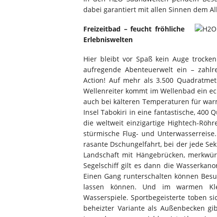
dabei garantiert mit allen Sinnen dem Al
Freizeitbad – feucht fröhliche
Erlebniswelten
Hier bleibt vor Spaß kein Auge trocke
aufregende Abenteuerwelt ein – zahlre
Action! Auf mehr als 3.500 Quadratmet
Wellenreiter kommt im Wellenbad ein ec
auch bei kälteren Temperaturen für wa
Insel Tabokiri in eine fantastische, 400
die weltweit einzigartige Hightech-Röh
stürmische Flug- und Unterwasserreise.
rasante Dschungelfahrt, bei der jede S
Landschaft mit Hängebrücken, merkwür
Segelschiff gilt es dann die Wasserkano
Einen Gang runterschalten können Besuc
lassen können. Und im warmen Kle
Wasserspiele. Sportbegeisterte toben s
beheizter Variante als Außenbecken g