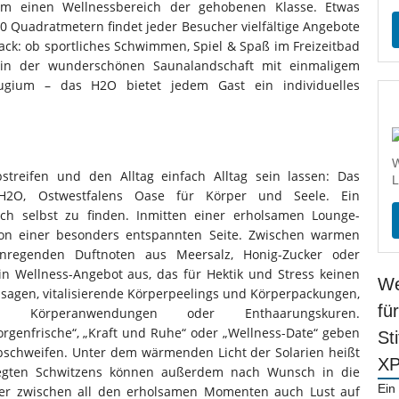
um einen Wellnessbereich der gehobenen Klasse. Etwas
00 Quadratmetern findet jeder Besucher vielfältige Angebote
k: ob sportliches Schwimmen, Spiel & Spaß im Freizeitbad
in der wunderschönen Saunalandschaft mit einmaligem
gium – das H2O bietet jedem Gast ein individuelles
W
streifen und den Alltag einfach Alltag sein lassen: Das
L
H2O, Ostwestfalens Oase für Körper und Seele. Ein
sich selbst zu finden. Inmitten einer erholsamen Lounge-
on einer besonders entspannten Seite. Zwischen warmen
regenden Duftnoten aus Meersalz, Honig-Zucker oder
n Wellness-Angebot aus, das für Hektik und Stress keinen
We
ssagen, vitalisierende Körperpeelings und Körperpackungen,
fü
en, Körperanwendungen oder Enthaarungskuren.
enfrische“, „Kraft und Ruhe“ oder „Wellness-Date“ geben
St
schweifen. Unter dem wärmenden Licht der Solarien heißt
X
legten Schwitzens können außerdem nach Wunsch in die
Ein
er zwischen all den erholsamen Momenten auch Lust auf