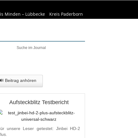
is Minden – Lübbecke
Kreis Paderborn
elt & Natur
Wirtschaft
🔊 Beitrag anhören
Aufsteckblitz Testbericht
ür unsere Leser getestet: Jinbei HD-2
lus.