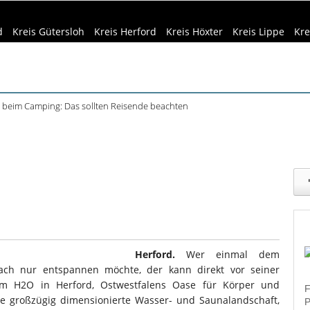
d
Kreis Gütersloh
Kreis Herford
Kreis Höxter
Kreis Lippe
Kre
beim Camping: Das sollten Reisende beachten
ft Büren und Ignalina beim Stadtjubiläum
eizeittipps
Haus & Garten
Kultur
Lifestyle
Sport
Umw
haring der HSBI in Berlin ausgezeichnet
tett in Harsewinkel spielt zweimal
dizin & Gesundheit
Kind & Familie
Tourismus
r Bachelorstudiengang Betriebswirtschaft: HSBI informiert online
Herford.
Wer einmal dem
nfach nur entspannen möchte, der kann direkt vor seiner
Im H2O in Herford, Ostwestfalens Oase für Körper und
F
e großzügig dimensionierte Wasser- und Saunalandschaft,
P