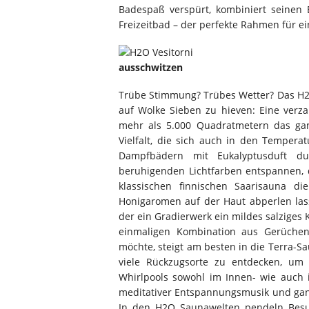
Badespaß verspürt, kombiniert seinen
Freizeitbad – der perfekte Rahmen für e
ausschwitzen
Trübe Stimmung? Trübes Wetter? Das H2
auf Wolke Sieben zu hieven: Eine verz
mehr als 5.000 Quadratmetern das g
Vielfalt, die sich auch in den Tempera
Dampfbädern mit Eukalyptusduft d
beruhigenden Lichtfarben entspannen, d
klassischen finnischen Saarisauna di
Honigaromen auf der Haut abperlen lass
der ein Gradierwerk ein mildes salziges 
einmaligen Kombination aus Gerüchen,
möchte, steigt am besten in die Terra-S
viele Rückzugsorte zu entdecken, um
Whirlpools sowohl im Innen- wie auch
meditativer Entspannungsmusik und ganz
In den H2O Saunawelten pendeln Besuc