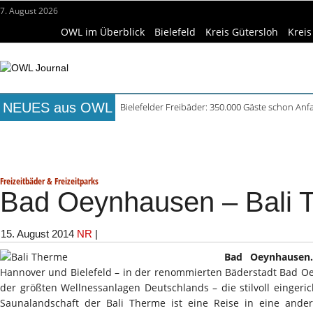
7. August 2026
OWL im Überblick
Bielefeld
Kreis Gütersloh
Kreis
NEUES aus OWL
Bielefelder Freibäder: 350.000 Gäste schon An
Freie Ausbildungsplätze in OWL: 3.870 Stellen o
Titelseite
Beruf & Bildung
Freizeittipps
Haus & Ga
Recyclingpapier in Küche und Bad schont Res
Mittelalterliche Siedlungsspuren in Werther ent
Wissenschaft & Hochschule
Medizin & Gesundheit
K
Mühlenquilter auf dem Museumshof zeigen ihre
Freizeitbäder & Freizeitparks
Bad Oeynhausen – Bali 
15. August 2014
NR
|
Bad Oeynhausen.
Hannover und Bielefeld – in der renommierten Bäderstadt Bad Oe
der größten Wellnessanlagen Deutschlands – die stilvoll eingeric
Saunalandschaft der Bali Therme ist eine Reise in eine ande