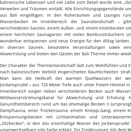
balinesische Lebensart und viel Liebe zum Detail wurde eine „Oa
Verweilen und Träumen einlädt. Alle Einrichtungsgegenstände un
aus Bali eingeflogen. In den Ruheräumen und Lounges ru
Wasserbecken im Innenbereich der Saunalandschaft – gib
verschiedenen Saunen, einem Außen- und einem Innenbecken s
einem herrlichen Saunagarten mit vielen Bambussträuchern u
wunderbar entspannen und neue Energie für den Alltag tanken
in diversen Saunen, besondere Veranstaltungen sowie ein
Abwechslung und bieten den Gästen der Bali Therme immer wied
Der Charakter der Thermenlandschaft lädt zum Wohlfühlen und E
nach balinesischem Vorbild eingerichteten Räumlichkeiten stra
Man kann die Heilkraft des warmen Quellwassers der wel
Jordansprudel – aus 725 Meter Tiefe auch unter freiem Himmel 
Innenbereich sorgen neben verschiedenen Becken auch Wasserf
Wildwasserströmungskanal für Abwechslung und Erholung. N
Gesundheitsbereich rund um das ehemalige Becken II (ursprüngl
Dampfsauna, einer Trockensauna, einem Kneipp-Gang, einem 
Entspannungsbecken mit Lichtanimation und Unterwasser
„Sitzbecken“, in den das eisenhaltige Wasser des Jordansprudel 
unverwechselbare rote Farbe erklärt. Ein Trinkbrunnen mit dem W