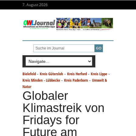
7. August 2026
-
-
-
-
Bielefeld
Kreis Gütersloh
Kreis Herford
Kreis Lippe
-
-
Kreis Minden - Lübbecke
Kreis Paderborn
Umwelt &
Natur
Globaler
Klimastreik von
Fridays for
Future am