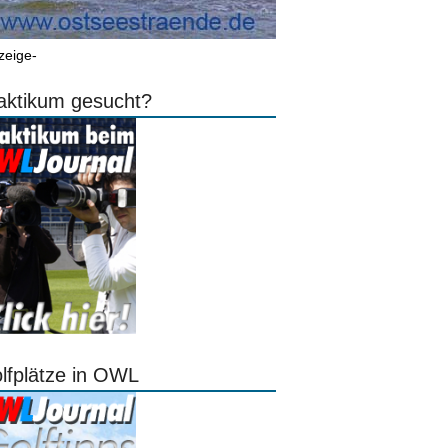
zeige-
aktikum gesucht?
lfplätze in OWL