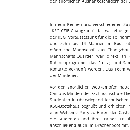
den sportlichen Aushängeschildern der 
In neun Rennen und verschiedenen Zus
„KSG CZIE Changzhou“, das war eine ge
der KSG. Voraussetzung für die Teilnah
und zehn bis 14 Männer im Boot sit
männliche Mannschaft aus Changzhou 
Mannschafts-Quartier war direkt a
Rahmenprogramm, das Freitag und Sams
Kontakte geknüpft werden. Das Team wa
der Mindener.
Vor den sportlichen Wettkämpfen hatte
Campus Minden der Fachhochschule Biel
Studenten in überwiegend technischen
KSG-Bootshaus begrüßt und erhielten I
eine Welcome-Party zu Ehren der Gäst
die Studenten und ihre Trainer. Er ü
anschließend auch im Drachenboot mit.