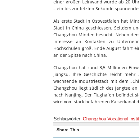
einer großen Leinwand wurde ab 20 Uh
– ein bis zur letzten Sekunde spannendes
Als erste Stadt in Ostwestfalen hat Mind
Stadt in China geschlossen. Seitdem u
Changzhou Minden besucht. Neben dem ku
Interesse an Kontakten zu Unterneh
Hochschulen groß. Ende August fährt ei
an der Spitze nach China.
Changzhou hat rund 3,5 Millionen Einwo
Jiangsu. Ihre Geschichte reicht mehr
wachsende Industriestadt mit dem „Chin
Changzhou liegt südlich des Jangtse 
nach Nanjing. Der Flughafen befindet s
wird vom stark befahrenen Kaiserkanal du
Schlagwörter:
Changzhou Vocational Instit
Share This