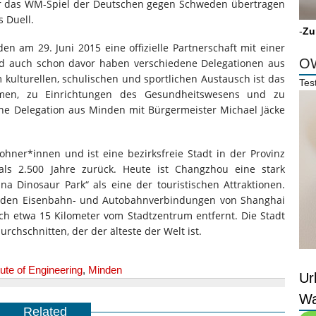
r das WM-Spiel der Deutschen gegen Schweden übertragen
 Duell.
-
Zu
en am 29. Juni 2015 eine offizielle Partnerschaft mit einer
OW
nd auch schon davor haben verschiedene Delegationen aus
lturellen, schulischen und sportlichen Austausch ist das
Tes
men, zu Einrichtungen des Gesundheitswesens und zu
ne Delegation aus Minden mit Bürgermeister Michael Jäcke
hner*innen und ist eine bezirksfreie Stadt in der Provinz
 als 2.500 Jahre zurück. Heute ist Changzhou eine stark
a Dinosaur Park“ als eine der touristischen Attraktionen.
an den Eisenbahn- und Autobahnverbindungen von Shanghai
ich etwa 15 Kilometer vom Stadtzentrum entfernt. Die Stadt
rchschnitten, der der älteste der Welt ist.
ute of Engineering
,
Minden
Ur
Wa
Related