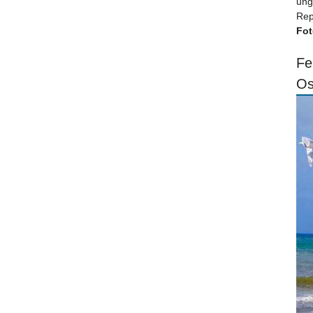
ung
Rep
Fot
Fe
Os