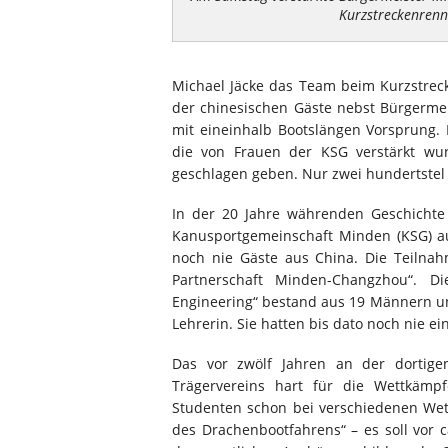
Kurzstreckenrenn
Michael Jäcke das Team beim Kurzstrec
der chinesischen Gäste nebst Bürgermei
mit eineinhalb Bootslängen Vorsprung. 
die von Frauen der KSG verstärkt wur
geschlagen geben. Nur zwei hundertstel 
In der 20 Jahre währenden Geschichte
Kanusportgemeinschaft Minden (KSG) au
noch nie Gäste aus China. Die Teilna
Partnerschaft Minden-Changzhou“. D
Engineering“ bestand aus 19 Männern un
Lehrerin. Sie hatten bis dato noch nie e
Das vor zwölf Jahren an der dortig
Trägervereins hart für die Wettkämp
Studenten schon bei verschiedenen Wet
des Drachenbootfahrens“ – es soll vor 