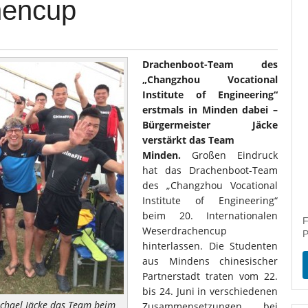
hencup
Drachenboot-Team des
„Changzhou Vocational
Institute of Engineering“
erstmals in Minden dabei –
Bürgermeister Jäcke
verstärkt das Team
Minden.
Großen Eindruck
hat das Drachenboot-Team
des „Changzhou Vocational
Institute of Engineering“
beim 20. Internationalen
F
Weserdrachencup
P
hinterlassen. Die Studenten
aus Mindens chinesischer
Partnerstadt traten vom 22.
bis 24. Juni in verschiedenen
chael Jäcke das Team beim
Zusammensetzungen bei