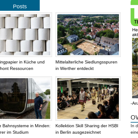
Posts
ingpapier in Küche und
Mittelalterliche Siedlungsspuren
chont Ressourcen
in Werther entdeckt
-An
OW
le Bahnsysteme in Minden:
Kollektion Skill Sharing der HSBI
In 
rer im Studium
in Berlin ausgezeichnet
ein