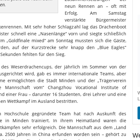
en.
neun Rennen an – oft mit
Erfolg. Am Samstag
verstärkte Bürgermeister
kenrennen. Mit sehr hoher Schlagzahl lag das Drachenboot
ster schnell eine „Nasenlänge“ vorn und siegte schließlich
Im „Goldfinale mixed“ am Sonntag mussten sich die Gäste,
den, auf der Kurzstrecke sehr knapp den „Blue Eagles“
Sekunden fehlten für den Sieg.
 des Weserdrachencups, der jährlich im Sommer von der
sgerichtet wird, gab es immer internationale Teams, aber
hme ermöglichten die Stadt Minden und der „Trägerverein
ie Mannschaft vom“ Changzhou Vocational Institute of
W
d einer Frau – darunter 16 Studenten, drei Lehrer und eine
L
inen Wettkampf im Ausland bestritten.
en Hochschule gegründete Team hat nach Auskunft des
fe in Minden trainiert. In ihrem Heimatland waren die
tkämpfen sehr erfolgreich. Die Mannschaft aus dem „Land
ca. 2500 Jahren in China erfunden worden sein – gehört zu
We