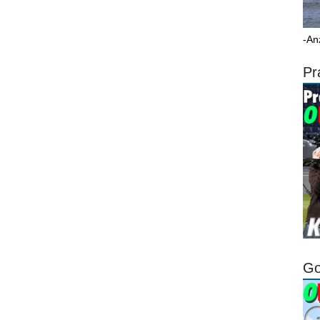
-An
Pr
Go