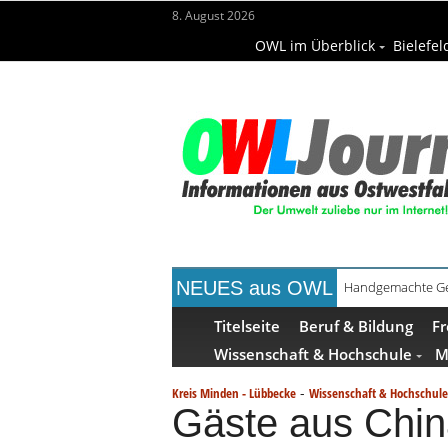
8. August 2026
OWL im Überblick
Bielefel
NEUES aus OWL
Bielefelder Freib
Titelseite
Beruf & Bildung
Fr
Wissenschaft & Hochschule
M
-
Kreis Minden - Lübbecke
Wissenschaft & Hochschule
Gäste aus Chin