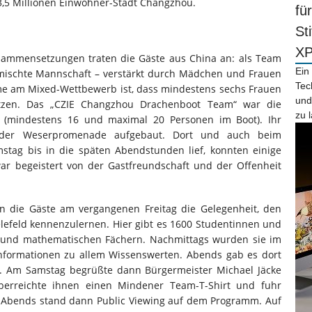
3,5 Millionen Einwohner-Stadt Changzhou.
fü
St
X
ammensetzungen traten die Gäste aus China an: als Team
Ein
mischte Mannschaft – verstärkt durch Mädchen und Frauen
Tec
me am Mixed-Wettbewerb ist, dass mindestens sechs Frauen
und
zen. Das „CZIE Changzhou Drachenboot Team“ war die
zu 
(mindestens 16 und maximal 20 Personen im Boot). Ihr
n der Weserpromenade aufgebaut. Dort und auch beim
tag bis in die späten Abendstunden lief, konnten einige
r begeistert von der Gastfreundschaft und der Offenheit
n die Gäste am vergangenen Freitag die Gelegenheit, den
efeld kennenzulernen. Hier gibt es 1600 Studentinnen und
 und mathematischen Fächern. Nachmittags wurden sie im
nformationen zu allem Wissenswerten. Abends gab es dort
e. Am Samstag begrüßte dann Bürgermeister Michael Jäcke
berreichte ihnen einen Mindener Team-T-Shirt und fuhr
 Abends stand dann Public Viewing auf dem Programm. Auf