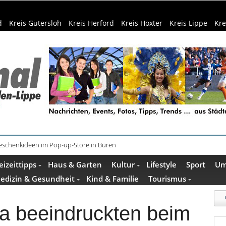
d
Kreis Gütersloh
Kreis Herford
Kreis Höxter
Kreis Lippe
Kre
äder: 350.000 Gäste schon Anfang August
eizeittipps
Haus & Garten
Kultur
Lifestyle
Sport
Um
edizin & Gesundheit
Kind & Familie
Tourismus
a beeindruckten beim