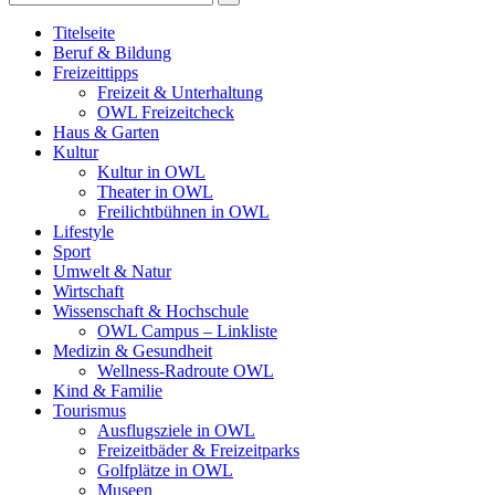
Titelseite
Beruf & Bildung
Freizeittipps
Freizeit & Unterhaltung
OWL Freizeitcheck
Haus & Garten
Kultur
Kultur in OWL
Theater in OWL
Freilichtbühnen in OWL
Lifestyle
Sport
Umwelt & Natur
Wirtschaft
Wissenschaft & Hochschule
OWL Campus – Linkliste
Medizin & Gesundheit
Wellness-Radroute OWL
Kind & Familie
Tourismus
Ausflugsziele in OWL
Freizeitbäder & Freizeitparks
Golfplätze in OWL
Museen