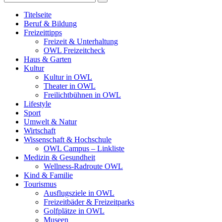
Titelseite
Beruf & Bildung
Freizeittipps
Freizeit & Unterhaltung
OWL Freizeitcheck
Haus & Garten
Kultur
Kultur in OWL
Theater in OWL
Freilichtbühnen in OWL
Lifestyle
Sport
Umwelt & Natur
Wirtschaft
Wissenschaft & Hochschule
OWL Campus – Linkliste
Medizin & Gesundheit
Wellness-Radroute OWL
Kind & Familie
Tourismus
Ausflugsziele in OWL
Freizeitbäder & Freizeitparks
Golfplätze in OWL
Museen