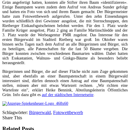
Grün angefertigt hatten, konnten alle Stifter ihren Baum »identifizieren«.
Einige Baumpaten waren zudem dem Aufruf von Andreas Sunder gefolgt
und hatten ein Foto von sich und ihrem Baum gemacht. Der Bürgermeister
hatte zum Fotowettbewerb aufgerufen. Unter den zehn Einsendungen
wurden schließlich drei Gewinner ausgelost, die mit Sternschnuppen, den
Rietberger Einkaufsgutscheinen belohnt werden. Für den 1. Platz wurde
Familie Krüger ausgelost, Platz 2 ging an Familie Martinschledde und der
3. Platz wurde der Werbeagentur PMR zugelost. Das Interesse für den
ersten Bürgerwald im Stadtteil Rietberg war groß. Im Oktober waren
binnen sechs Tagen nach dem Aufruf an alle Bürgerinnen und Bürger, sich
zu beteiligen, alle Patenschaften für die fast 50 Bäume vergeben. Die
Bürger konnten zwischen verschiedenen Baumarten wählen. Dabei hatten
sich Esskastanien, Walnuss- und Ginkgo-Bäume als besonders beliebt
herausgestellt.
Bürgerinnen und Bürger, die auf dieser Fläche nicht zum Zuge gekommen
sind, aber ebenfalls an einer Baumpatenschaft in einem Bürgerwald
interessiert sind, dürfen dennoch einen Antrag auf eine Baumpatenschaft
stellen, müssen aber mit etwas Wartezeit rechnen. „Wir richten eine
Warteliste ein“, erklärt Heike Bennink, Abteilungsleiterin Öffentliches
Grün. Info dazu gibt es
auf der städtischen Internetseite
.
Schlagwörter:
Bürgerwald
,
Fotowettbewerb
Share This
Related Posts