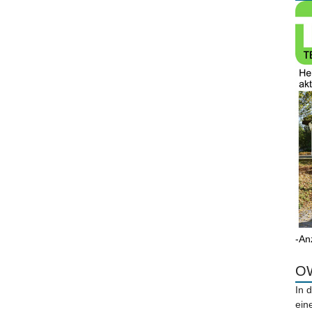
-An
OW
In 
ein