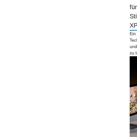
fü
St
X
Ein
Tec
und
zu 