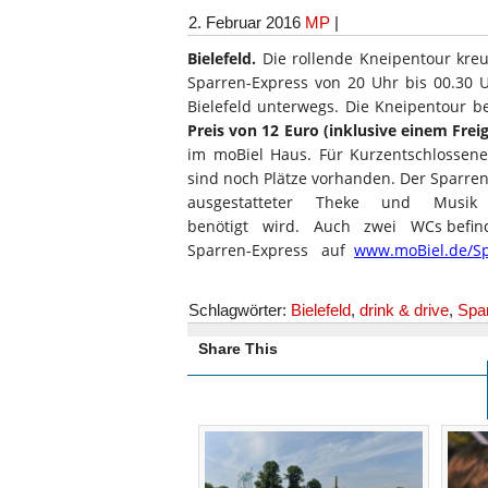
2. Februar 2016
MP
|
Bielefeld.
Die rollende Kneipentour kre
Sparren-Express von 20 Uhr bis 00.30 
Bielefeld unterwegs. Die Kneipentour be
Preis von 12 Euro (inklusive einem Frei
im moBiel Haus. Für Kurzentschlossene 
sind noch Plätze vorhanden. Der Sparren
ausgestatteter Theke und Musik 
benötigt wird. Auch zwei WCs befind
Sparren-Express auf
www.moBiel.de/Sp
Schlagwörter:
Bielefeld
,
drink & drive
,
Spa
Share This