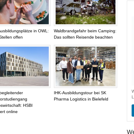
Ausbildungsplätze in OWL:
Waldbrandgefahr beim Camping:
Stellen offen
Das sollten Reisende beachten
W
begleitender
IHK-Ausbildungstour bei SK
L
orstudiengang
Pharma Logistics in Bielefeld
bswirtschaft: HSBI
ert online
We