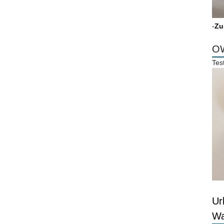
-
Zu
OW
Tes
Ur
Wa