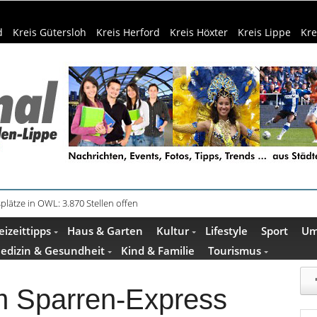
d
Kreis Gütersloh
Kreis Herford
Kreis Höxter
Kreis Lippe
Kre
in Küche und Bad schont Ressourcen
eizeittipps
Haus & Garten
Kultur
Lifestyle
Sport
Um
edizin & Gesundheit
Kind & Familie
Tourismus
im Sparren-Express