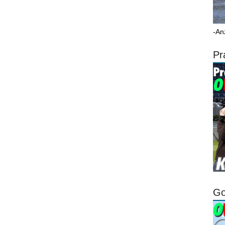
-An
Pr
Go