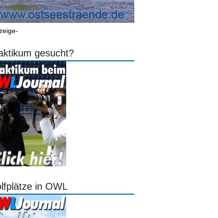
zeige-
aktikum gesucht?
lfplätze in OWL