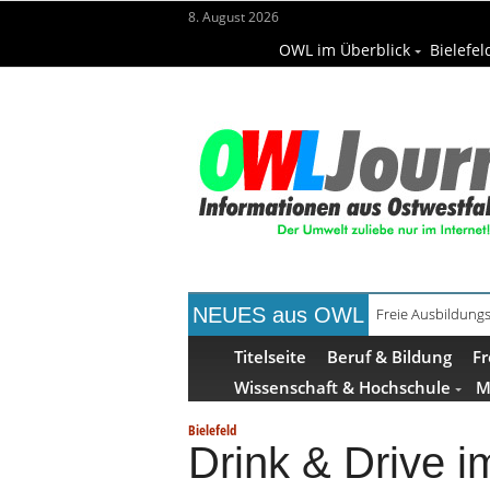
8. August 2026
OWL im Überblick
Bielefel
NEUES aus OWL
Recyclingpapier 
Titelseite
Beruf & Bildung
Fr
Wissenschaft & Hochschule
M
Bielefeld
Drink & Drive 