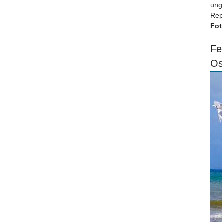
ung
Rep
Fot
Fe
Os