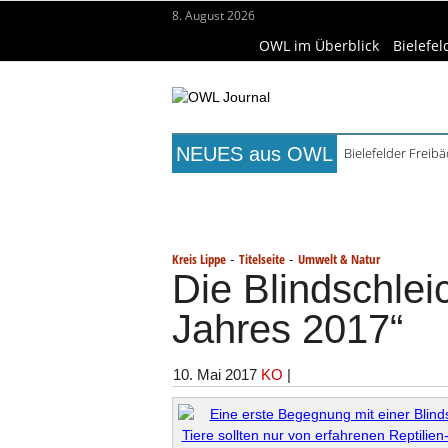
8. August 2026
OWL im Überblick
Bielefel
NEUES aus OWL
Bielefelder Freib
Freie Ausbildungs
Titelseite
Beruf & Bildung
Fr
Recyclingpapier 
Mittelalterliche 
Wissenschaft & Hochschule
Me
Mühlenquilter au
-
-
Kreis Lippe
Titelseite
Umwelt & Natur
Die Blindschleic
Jahres 2017“
10. Mai 2017
KO
|