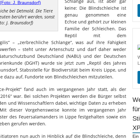
Schlange aus, ist aber gar
keine: Die Blindschleiche ist
iche bei Detmold. Die Tiere
genau genommen eine
leuten berührt werden, sonst
Echse und gehört zur kleinen
o: J. Braunsdorf)
Familie der Schleichen. Das
Reptil mit dem
ilis“ – „zerbrechliche Schlange“, was auf ihre Fähigkeit
uwerfen – steht unter Artenschutz und darf daher weder
Naturschutzbund Deutschland (NABU) und der Deutschen
W
arienkunde (DGHT) wurde sie jetzt zum „Reptil des Jahres
L
nsdorf, Stabsstelle für Biodiversität beim Kreis Lippe, und
 dazu auf, Fundorte von Blindschleichen mitzuteilen.
ce-Projekt“ fand auch im vergangenen Jahr statt, als der
016“ war. Bei solchen Projekten werden die Bürger selbst
We
en und Wissenschaftlern dabei, wichtige Daten zu erheben
fü
Mit dieser Vorgehensweise konnte im vergangenen Jahr
ter des Feuersalamanders in Lippe festgehalten sowie ein
St
Leben gerufen werden.
X
nitiatoren nun auch in Hinblick auf die Blindschleiche, denn
Ein