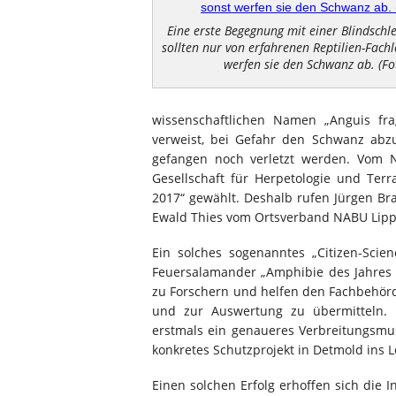
Eine erste Begegnung mit einer Blindschle
sollten nur von erfahrenen Reptilien-Fach
werfen sie den Schwanz ab. (Fot
wissenschaftlichen Namen „Anguis frag
verweist, bei Gefahr den Schwanz abz
gefangen noch verletzt werden. Vom 
Gesellschaft für Herpetologie und Terr
2017“ gewählt. Deshalb rufen Jürgen Brau
Ewald Thies vom Ortsverband NABU Lippe
Ein solches sogenanntes „Citizen-Scien
Feuersalamander „Amphibie des Jahres 2
zu Forschern und helfen den Fachbehörd
und zur Auswertung zu übermitteln. 
erstmals ein genaueres Verbreitungsmus
konkretes Schutzprojekt in Detmold ins 
Einen solchen Erfolg erhoffen sich die I