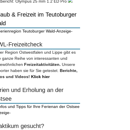
tbericht: Olympus 25 mm 1.2 ED Pro
laub & Freizeit im Teutoburger
ld
-Anzeige-
L-Freizeitcheck
der Region Ostwestfalen und Lippe gibt es
e ganze Reihe von interessanten und
ewöhnlichen
Freizeitaktivitäten.
Unsere
orter haben sie für Sie getestet.
Berichte,
os und Videos!
Klick hier
rien und Erholung an der
tsee
zeige-
aktikum gesucht?