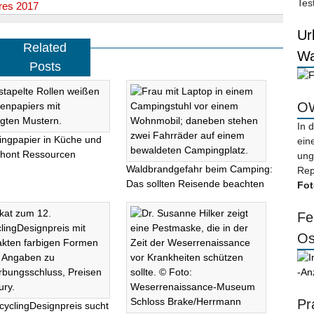
Tes
hres 2017
Ur
Related
Wa
Posts
OW
In 
ingpapier in Küche und
ein
chont Ressourcen
ung
Waldbrandgefahr beim Camping:
Rep
Das sollten Reisende beachten
Fot
Fe
Os
-An
Pr
cyclingDesignpreis sucht