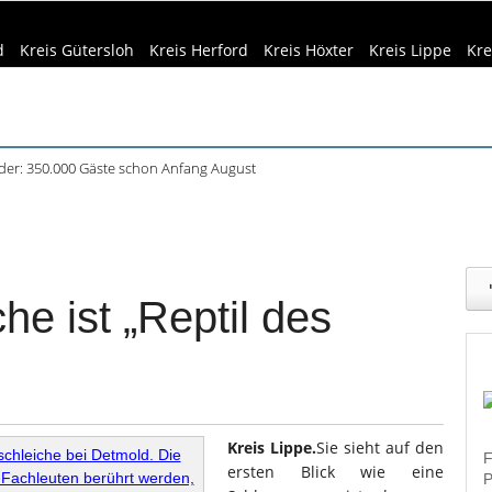
d
Kreis Gütersloh
Kreis Herford
Kreis Höxter
Kreis Lippe
Kre
äder: 350.000 Gäste schon Anfang August
plätze in OWL: 3.870 Stellen offen
eizeittipps
Haus & Garten
Kultur
Lifestyle
Sport
Umw
in Küche und Bad schont Ressourcen
Siedlungsspuren in Werther entdeckt
dizin & Gesundheit
Kind & Familie
Tourismus
f dem Museumshof zeigen ihre Quilts
he ist „Reptil des
Kreis Lippe.
Sie sieht auf den
F
ersten Blick wie eine
P