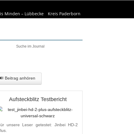
is Minden – Lübbecke
Kreis Paderborn
elt & Natur
Wirtschaft
🔊 Beitrag anhören
Aufsteckblitz Testbericht
ür unsere Leser getestet: Jinbei HD-2
lus.