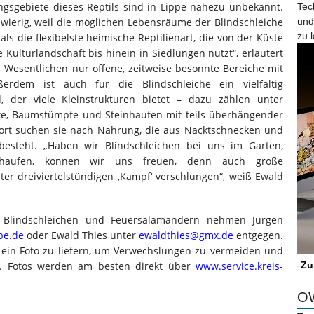
sgebiete dieses Reptils sind in Lippe nahezu unbekannt.
Tec
hwierig, weil die möglichen Lebensräume der Blindschleiche
und
zu 
als die flexibelste heimische Reptilienart, die von der Küste
Kulturlandschaft bis hinein in Siedlungen nutzt“, erläutert
m Wesentlichen nur offene, zeitweise besonnte Bereiche mit
ßerdem ist auch für die Blindschleiche ein vielfältig
, der viele Kleinstrukturen bietet – dazu zählen unter
ke, Baumstümpfe und Steinhaufen mit teils überhängender
ort suchen sie nach Nahrung, die aus Nacktschnecken und
esteht. „Haben wir Blindschleichen bei uns im Garten,
thaufen, können wir uns freuen, denn auch große
r dreiviertelstündigen ‚Kampf‘ verschlungen“, weiß Ewald
Blindschleichen und Feuersalamandern nehmen Jürgen
pe.de
oder Ewald Thies unter
ewaldthies@gmx.de
entgegen.
 ein Foto zu liefern, um Verwechslungen zu vermeiden und
n. Fotos werden am besten direkt über
www.service.kreis-
-
Zu
OW