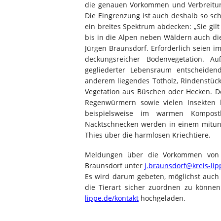
die genauen Vorkommen und Verbreitung
Die Eingrenzung ist auch deshalb so sc
ein breites Spektrum abdecken: „Sie gilt 
bis in die Alpen neben Wäldern auch die 
Jürgen Braunsdorf. Erforderlich seien i
deckungsreicher Bodenvegetation. Au
gegliederter Lebensraum entscheidend
anderem liegendes Totholz, Rindenstüc
Vegetation aus Büschen oder Hecken. D
Regenwürmern sowie vielen Insekten b
beispielsweise im warmen Kompos
Nacktschnecken werden in einem mitunte
Thies über die harmlosen Kriechtiere.
Meldungen über die Vorkommen von 
Braunsdorf unter
j.braunsdorf@kreis-lip
Es wird darum gebeten, möglichst auch
die Tierart sicher zuordnen zu könne
lippe.de/kontakt
hochgeladen.