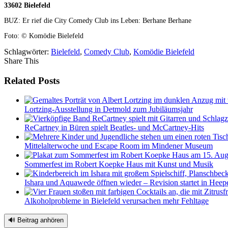
33602 Bielefeld
BUZ: Er rief die City Comedy Club ins Leben: Berhane Berhane
Foto: © Komödie Bielefeld
Schlagwörter:
Bielefeld
,
Comedy Club
,
Komödie Bielefeld
Share This
Related Posts
Lortzing-Ausstellung in Detmold zum Jubiläumsjahr
ReCartney in Büren spielt Beatles- und McCartney-Hits
Mittelalterwoche und Escape Room im Mindener Museum
Sommerfest im Robert Koepke Haus mit Kunst und Musik
Ishara und Aquawede öffnen wieder – Revision startet in Heep
Alkoholprobleme in Bielefeld verursachen mehr Fehltage
🔊 Beitrag anhören