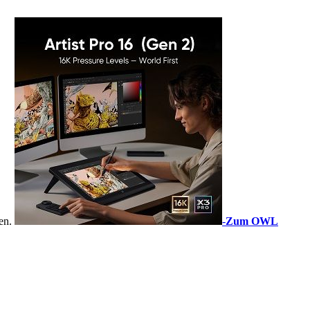
sen.
-
Zum OWL