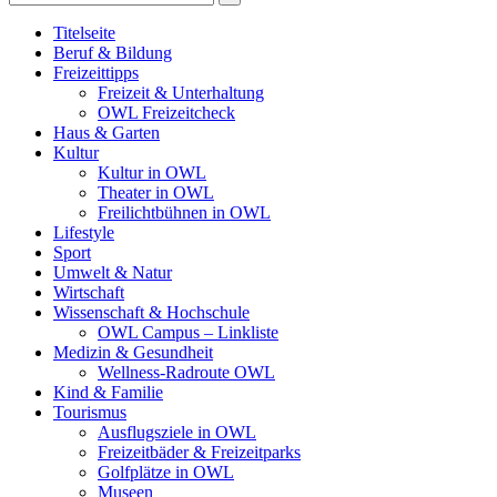
Titelseite
Beruf & Bildung
Freizeittipps
Freizeit & Unterhaltung
OWL Freizeitcheck
Haus & Garten
Kultur
Kultur in OWL
Theater in OWL
Freilichtbühnen in OWL
Lifestyle
Sport
Umwelt & Natur
Wirtschaft
Wissenschaft & Hochschule
OWL Campus – Linkliste
Medizin & Gesundheit
Wellness-Radroute OWL
Kind & Familie
Tourismus
Ausflugsziele in OWL
Freizeitbäder & Freizeitparks
Golfplätze in OWL
Museen