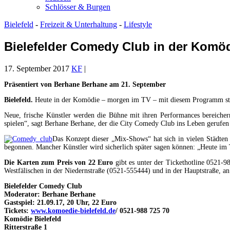
Schlösser & Burgen
Bielefeld
-
Freizeit & Unterhaltung
-
Lifestyle
Bielefelder Comedy Club in der Komö
17. September 2017
KF
|
Präsentiert von Berhane Berhane am 21. September
Bielefeld.
Heute in der Komödie – morgen im TV – mit diesem Programm start
Neue, frische Künstler werden die Bühne mit ihren Performances bereich
spielen“, sagt Berhane Berhane, der die City Comedy Club ins Leben gerufen 
Das Konzept dieser „Mix-Shows“ hat sich in vielen Städten 
begonnen. Mancher Künstler wird sicherlich später sagen können: „Heute im
Die Karten zum Preis von 22 Euro
gibt es unter der Tickethotline 0521-9
Westfälischen in der Niedernstraße (0521-555444) und in der Hauptstraße, 
Bielefelder Comedy Club
Moderator: Berhane Berhane
Gastspiel: 21.09.17, 20 Uhr, 22 Euro
Tickets:
www.komoedie-bielefeld.de
/ 0521-988 725 70
Komödie Bielefeld
Ritterstraße 1