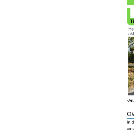
-An
OW
In 
ein