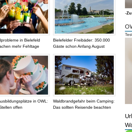
-
Zu
OW
Tes
lprobleme in Bielefeld
Bielefelder Freibäder: 350.000
achen mehr Fehltage
Gäste schon Anfang August
Ausbildungsplätze in OWL:
Waldbrandgefahr beim Camping:
Stellen offen
Das sollten Reisende beachten
Ur
Wa