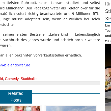
im tiefsten Ruhrpott, selbst Lehramt studiert und selbst
fü
d Millionär?“. Den Pädagogenvater als Telefonjoker für die
St
natürlich sofort richtig beantwortete und 9 Millionen RTL-
X
 Junge müsse adoptiert sein, wenn er wirklich bei solch
bräuchte.
Ein
Tec
 seinen ersten Bestseller „Lehrerkind – Lebenslänglich
und
e Sachbuch des Jahres wurde und schrieb noch 3 weitere
zu 
 waren.
an allen bekannten Vorverkaufsstellen erhältlich.
n-bielendorfer.de
ld
,
Comedy
,
Stadthalle
Related
Posts