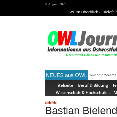
8. August 2026
OWL im Überblick
Bielefel
NEUES aus OWL
Alkoholprobleme 
Handgemachte Ge
Titelseite
Beruf & Bildung
Fr
Wissenschaft & Hochschule
M
Bielefeld
Bastian Bielend