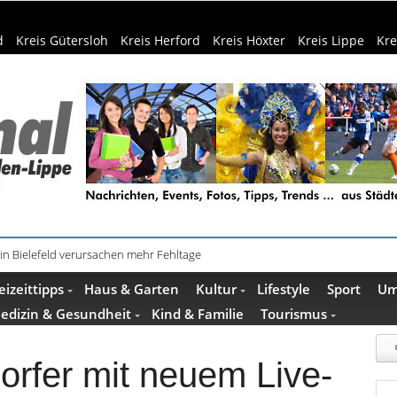
d
Kreis Gütersloh
Kreis Herford
Kreis Höxter
Kreis Lippe
Kre
in Bielefeld verursachen mehr Fehltage
schenkideen im Pop-up-Store in Büren
eizeittipps
Haus & Garten
Kultur
Lifestyle
Sport
Um
edizin & Gesundheit
Kind & Familie
Tourismus
orfer mit neuem Live-