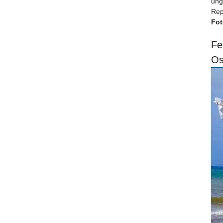
ung
Rep
Fot
Fe
Os