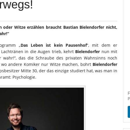
rwegs!
n oder Witze erzählen braucht Bastian Bielendorfer nicht,
ahr!“
rogramm „
Das Leben ist kein Pausenhof
“, mit dem er
achtränen in die Augen trieb, kehrt
Bielendorfer
nun mit
r wahr!“, das die Schraube des privaten Wahnsinns noch
n wo andere Komiker nur Witze machen, bohrt
Bielendorfer
psbesitzer Mitte 30, der das einzige studiert hat, was man in
hramt: Psychologie.
F
P