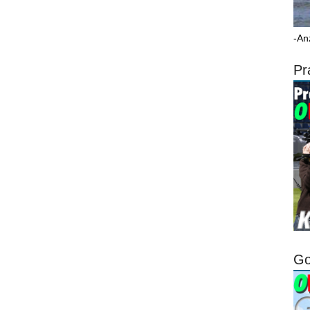
-An
Pr
Go