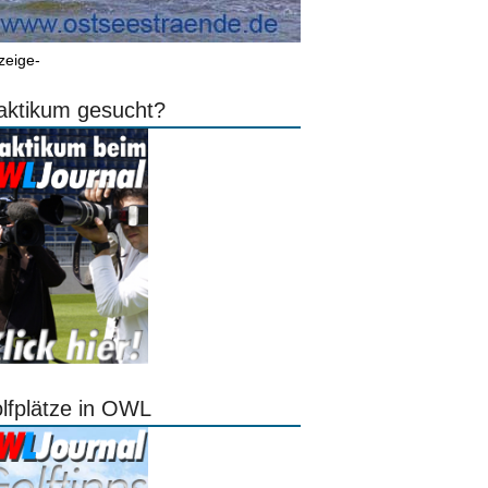
zeige-
aktikum gesucht?
lfplätze in OWL