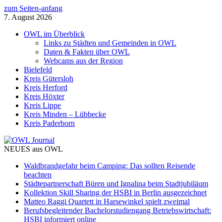
zum Seiten-anfang
7. August 2026
OWL im Überblick
Links zu Städten und Gemeinden in OWL
Daten & Fakten über OWL
Webcams aus der Region
Bielefeld
Kreis Gütersloh
Kreis Herford
Kreis Höxter
Kreis Lippe
Kreis Minden – Lübbecke
Kreis Paderborn
NEUES aus OWL
Waldbrandgefahr beim Camping: Das sollten Reisende
beachten
Städtepartnerschaft Büren und Ignalina beim Stadtjubiläum
Kollektion Skill Sharing der HSBI in Berlin ausgezeichnet
Matteo Raggi Quartett in Harsewinkel spielt zweimal
Berufsbegleitender Bachelorstudiengang Betriebswirtschaft:
HSBI informiert online